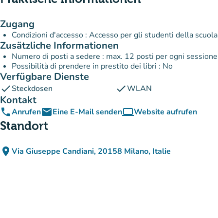
Zugang
Condizioni d'accesso : Accesso per gli studenti della scuol
Zusätzliche Informationen
Numero di posti a sedere : max. 12 posti per ogni session
Possibilità di prendere in prestito dei libri : No
Verfügbare Dienste
check
check
Steckdosen
WLAN
Kontakt
phone
email
computer
Anrufen
Eine E-Mail senden
Website aufrufen
(new tab)
Standort
place
Via Giuseppe Candiani, 20158 Milano, Italie
(in Google Maps öffnen)
(new tab)