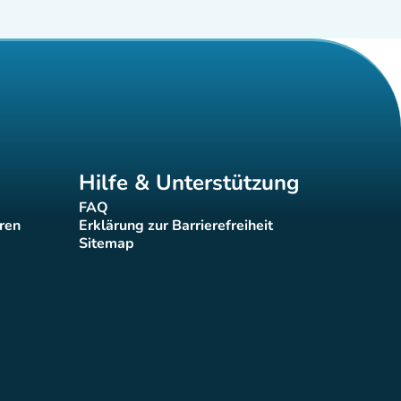
Hilfe & Unterstützung
FAQ
(new tab)
eren
Erklärung zur Barrierefreiheit
(new tab)
Sitemap
(new tab)