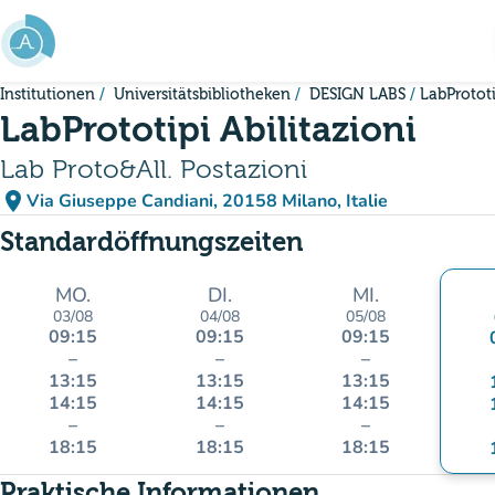
Gehe zum Hauptinhalt
Institutionen
Universitätsbibliotheken
DESIGN LABS
LabPrototi
LabPrototipi Abilitazioni
Lab Proto&All. Postazioni
place
Via Giuseppe Candiani, 20158 Milano, Italie
(in Google Maps öffnen)
(new tab)
Standardöffnungszeiten
MO.
DI.
MI.
03/08
04/08
05/08
09:15
09:15
09:15
–
–
–
13:15
13:15
13:15
14:15
14:15
14:15
–
–
–
18:15
18:15
18:15
Praktische Informationen