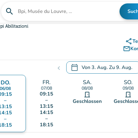
search
Suc
Suche nach einer Einrichtung
pi Abilitazioni
share
Te
mail_outline
Ko
calendar_today
Von
3. Aug.
Zu
9. Aug.
chevron_left
.
Öffnen Sie den Kalender, um
FR.
SA.
SO.
DO.
07/08
08/08
09/08
06/08
09:15
09:15
door_front
door_front
–
–
Geschlossen
Geschloss
13:15
13:15
14:15
14:15
–
–
18:15
18:15