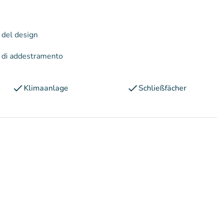
a del design
e di addestramento
check
check
Klimaanlage
Schließfächer