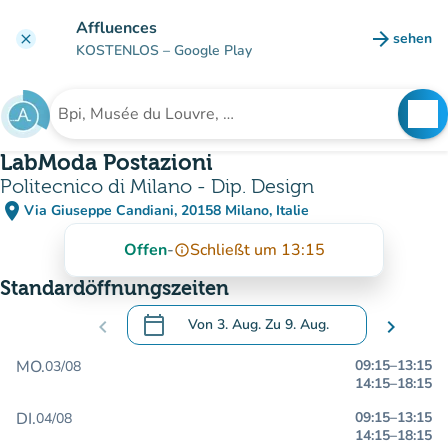
Gehe zum Hauptinhalt
Affluences
arrow_forward
sehen
clear
(new ta
KOSTENLOS
– Google Play
search
See
Suche nach einer Einrichtung
LabModa Postazioni
Politecnico di Milano - Dip. Design
place
Via Giuseppe Candiani, 20158 Milano, Italie
(in Google Maps öffnen)
(new tab)
Offen
-
Schließt um 13:15
info_outline
Standardöffnungszeiten
calendar_today
chevron_left
Von
3. Aug.
Zu
9. Aug.
chevron_right
.
Öffnen Sie den Kalender, um Daten zu än
MO.
09:15
–
13:15
03/08
14:15
–
18:15
DI.
09:15
–
13:15
04/08
14:15
–
18:15