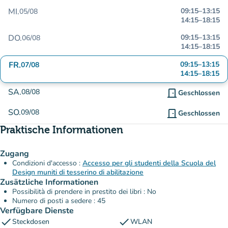
MI.
09:15
–
13:15
05/08
14:15
–
18:15
DO.
09:15
–
13:15
06/08
14:15
–
18:15
FR.
09:15
–
13:15
07/08
14:15
–
18:15
SA.
08/08
door_front
Geschlossen
SO.
09/08
door_front
Geschlossen
Praktische Informationen
Zugang
Condizioni d'accesso :
Accesso per gli studenti della Scuola del
Design muniti di tesserino di abilitazione
Zusätzliche Informationen
Possibilità di prendere in prestito dei libri : No
Numero di posti a sedere : 45
Verfügbare Dienste
check
check
Steckdosen
WLAN