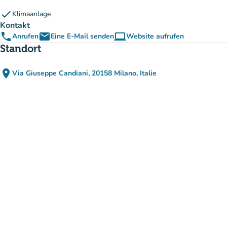
check
Klimaanlage
Kontakt
phone
email
computer
Anrufen
Eine E-Mail senden
Website aufrufen
(new tab)
Standort
place
Via Giuseppe Candiani, 20158 Milano, Italie
(in Google Maps öffnen)
(new tab)