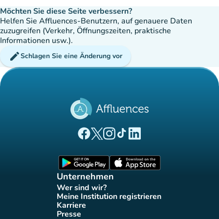
Möchten Sie diese Seite verbessern?
Helfen Sie Affluences-Benutzern, auf genauere Daten
zuzugreifen (Verkehr, Öffnungszeiten, praktische
Informationen usw.).
edit
Schlagen Sie eine Änderung vor
(new tab)
(new tab)
(new tab)
(new tab)
(new tab)
Affluences Facebook-Seite
Affluences Twitter-Seite
Affluences Instagram-Seite
Affluences Tiktok-Seite
Affluences LinkedIn-Seit
(new tab)
(new tab)
Unternehmen
Wer sind wir?
(new tab)
Meine Institution registrieren
(new tab)
Karriere
(new tab)
Presse
(new tab)