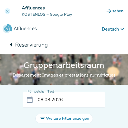
Gehe zum Hauptinhalt
Affluences
arrow_forward
sehen
clear
(new ta
KOSTENLOS
– Google Play
keyboard_arrow_down
Deutsch
arrow_left
Reservierung
Zurück zu:
Gruppenarbeitsraum
Département Images et prestations numériques
Für welchen Tag?
calendar_today
filter_list
Weitere Filter anzeigen