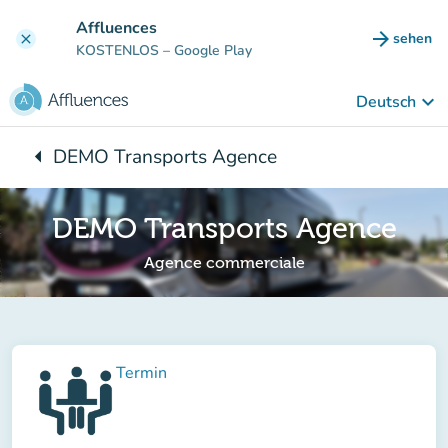
Gehe zum Hauptinhalt
Affluences
arrow_forward
sehen
clear
(new ta
KOSTENLOS
– Google Play
keyboard_arrow_down
Deutsch
arrow_left
DEMO Transports Agence
Zurück zu:
DEMO Transports Agence
Agence commerciale
Termin