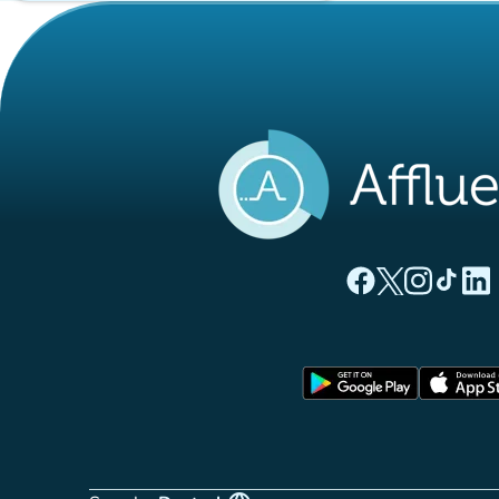
(new tab)
(new tab)
(new ta
(new
(
Affluences Facebo
Affluences Twi
Affluences 
Affluenc
Affl
(new tab)