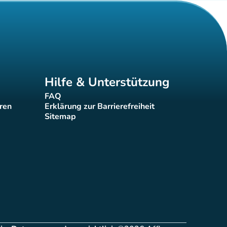
Hilfe & Unterstützung
FAQ
(new tab)
eren
Erklärung zur Barrierefreiheit
(new tab)
Sitemap
(new tab)