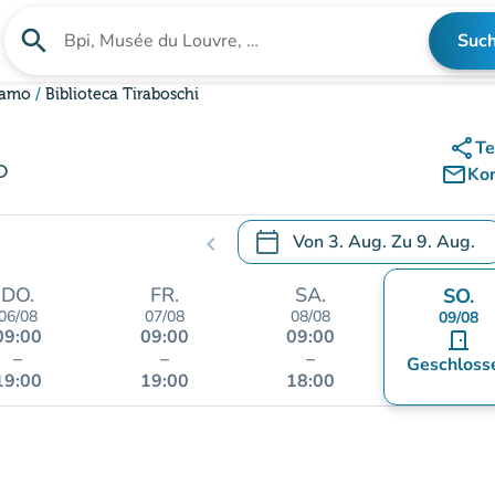
search
Suc
Suche nach einer Einrichtung
gamo
Biblioteca Tiraboschi
share
Te
o
mail_outline
Ko
calendar_today
Von
3. Aug.
Zu
9. Aug.
chevron_left
.
Öffnen Sie den Kalender, um
DO.
FR.
SA.
SO.
06/08
07/08
08/08
09/08
09:00
09:00
09:00
door_front
–
–
–
Geschloss
19:00
19:00
18:00