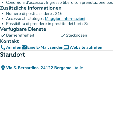
Condizioni d'accesso : Ingresso libero con prenotazione pos
Zusätzliche Informationen
Numero di posti a sedere : 216
Accesso al catalogo :
Maggiori informazioni
Possibilità di prendere in prestito dei libri : Sì
Verfügbare Dienste
check
check
Barrierefreiheit
Steckdosen
Kontakt
phone
email
computer
Anrufen
Eine E-Mail senden
Website aufrufen
(new tab)
Standort
place
Via S. Bernardino, 24122 Bergamo, Italie
(in Google Maps öffnen)
(new tab)