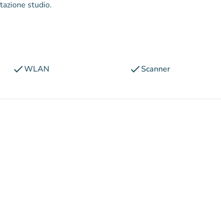
tazione studio.
check
check
WLAN
Scanner