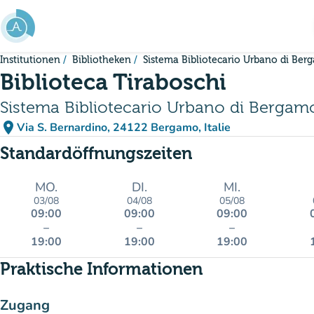
Gehe zum Hauptinhalt
Institutionen
Bibliotheken
Sistema Bibliotecario Urbano di Ber
Biblioteca Tiraboschi
Sistema Bibliotecario Urbano di Bergam
place
Via S. Bernardino, 24122 Bergamo, Italie
(in Google Maps öffnen)
(new tab)
Standardöffnungszeiten
MO.
DI.
MI.
03/08
04/08
05/08
09:00
09:00
09:00
–
–
–
19:00
19:00
19:00
Praktische Informationen
Zugang