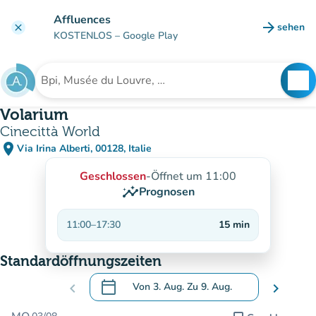
Gehe zum Hauptinhalt
Affluences
arrow_forward
sehen
clear
(new ta
KOSTENLOS
– Google Play
search
See
Suche nach einer Einrichtung
Volarium
Cinecittà World
place
Via Irina Alberti, 00128, Italie
(in Google Maps öffnen)
(new tab)
Geschlossen
-
Öffnet um 11:00
insights
Prognosen
11:00
–
17:30
15
min
Standardöffnungszeiten
calendar_today
chevron_left
Von
3. Aug.
Zu
9. Aug.
chevron_right
.
Öffnen Sie den Kalender, um Daten zu än