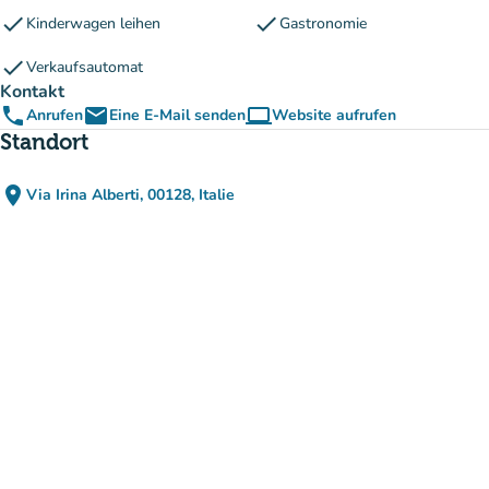
check
check
Kinderwagen leihen
Gastronomie
check
Verkaufsautomat
Kontakt
phone
email
computer
Anrufen
Eine E-Mail senden
Website aufrufen
(new tab)
Standort
place
Via Irina Alberti, 00128, Italie
(in Google Maps öffnen)
(new tab)