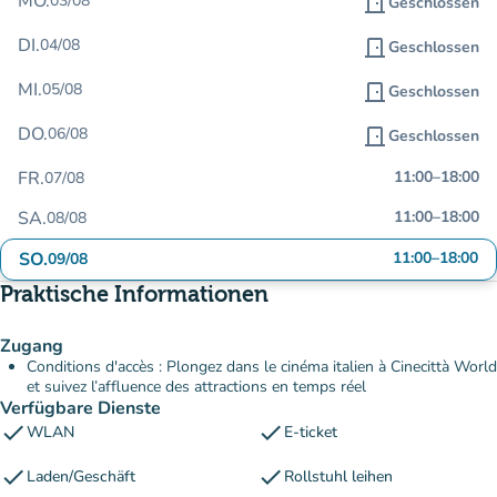
MO.
03/08
door_front
Geschlossen
DI.
04/08
door_front
Geschlossen
MI.
05/08
door_front
Geschlossen
DO.
06/08
door_front
Geschlossen
FR.
11:00
–
18:00
07/08
SA.
11:00
–
18:00
08/08
SO.
11:00
–
18:00
09/08
Praktische Informationen
Zugang
Conditions d'accès : Plongez dans le cinéma italien à Cinecittà World
et suivez l’affluence des attractions en temps réel
Verfügbare Dienste
check
check
WLAN
E-ticket
check
check
Laden/Geschäft
Rollstuhl leihen