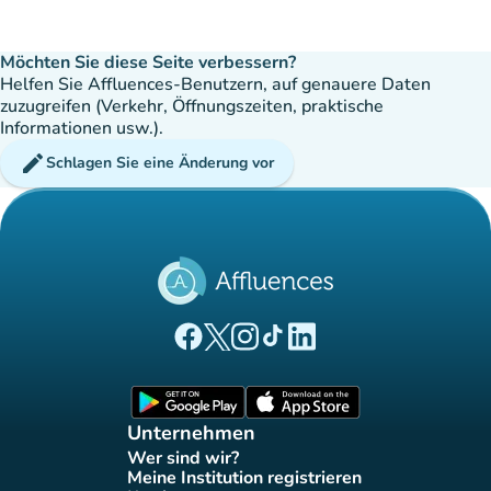
Möchten Sie diese Seite verbessern?
Helfen Sie Affluences-Benutzern, auf genauere Daten
zuzugreifen (Verkehr, Öffnungszeiten, praktische
Informationen usw.).
edit
Schlagen Sie eine Änderung vor
(new tab)
(new tab)
(new tab)
(new tab)
(new tab)
Affluences Facebook-Seite
Affluences Twitter-Seite
Affluences Instagram-Seite
Affluences Tiktok-Seite
Affluences LinkedIn-Seit
(new tab)
(new tab)
Unternehmen
Wer sind wir?
(new tab)
Meine Institution registrieren
(new tab)