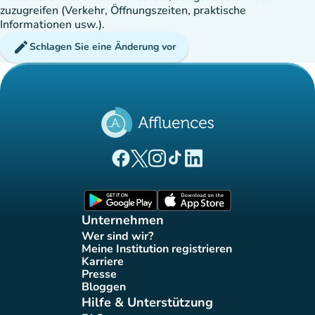
zuzugreifen (Verkehr, Öffnungszeiten, praktische
Informationen usw.).
edit
Schlagen Sie eine Änderung vor
(new tab)
(new tab)
(new tab)
(new tab)
(new tab)
Affluences Facebook-Seite
Affluences Twitter-Seite
Affluences Instagram-Seite
Affluences Tiktok-Seite
Affluences LinkedIn-Seit
(new tab)
(new tab)
Unternehmen
Wer sind wir?
(new tab)
Meine Institution registrieren
(new tab)
Karriere
(new tab)
Presse
(new tab)
Bloggen
(new tab)
Hilfe & Unterstützung