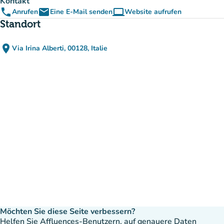
Kontakt
phone
email
computer
Anrufen
Eine E-Mail senden
Website aufrufen
(new tab)
Standort
place
Via Irina Alberti, 00128, Italie
(in Google Maps öffnen)
(new tab)
Möchten Sie diese Seite verbessern?
Helfen Sie Affluences-Benutzern, auf genauere Daten