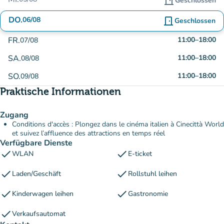
door_front
Geschlossen
DO.
06/08
door_front
Geschlossen
FR.
11:00
–
18:00
07/08
SA.
11:00
–
18:00
08/08
SO.
11:00
–
18:00
09/08
Praktische Informationen
Zugang
Conditions d'accès : Plongez dans le cinéma italien à Cinecittà World
et suivez l’affluence des attractions en temps réel
Verfügbare Dienste
check
check
WLAN
E-ticket
check
check
Laden/Geschäft
Rollstuhl leihen
check
check
Kinderwagen leihen
Gastronomie
check
Verkaufsautomat