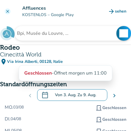
Gehe zum Hauptinhalt
Affluences
arrow_forward
sehen
clear
(new ta
KOSTENLOS
– Google Play
search
See
Suche nach einer Einrichtung
Rodeo
Cinecittà World
place
Via Irina Alberti, 00128, Italie
(in Google Maps öffnen)
(new tab)
Geschlossen
-
Öffnet morgen um 11:00
Standardöffnungszeiten
calendar_today
chevron_left
Von
3. Aug.
Zu
9. Aug.
chevron_right
.
Öffnen Sie den Kalender, um Daten zu än
MO.
03/08
door_front
Geschlossen
DI.
04/08
door_front
Geschlossen
MI.
05/08