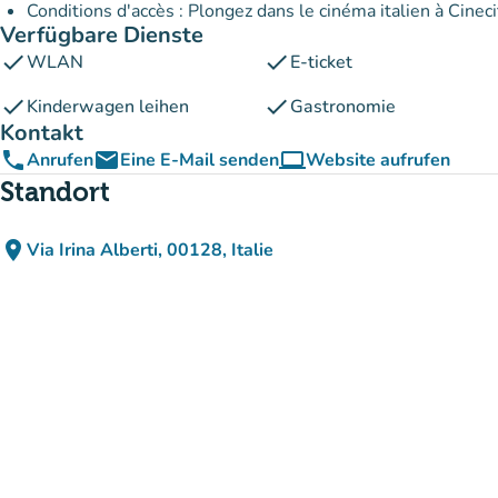
Conditions d'accès : Plongez dans le cinéma italien à Cineci
Verfügbare Dienste
check
check
WLAN
E-ticket
check
check
Kinderwagen leihen
Gastronomie
Kontakt
phone
email
computer
Anrufen
Eine E-Mail senden
Website aufrufen
(new tab)
Standort
place
Via Irina Alberti, 00128, Italie
(in Google Maps öffnen)
(new tab)