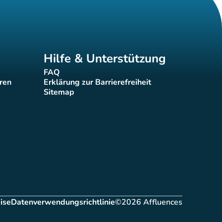
Hilfe & Unterstützung
FAQ
(new tab)
eren
Erklärung zur Barrierefreiheit
(new tab)
Sitemap
(new tab)
ise
Datenverwendungsrichtlinie
©2026 Affluences
ab)
(new tab)