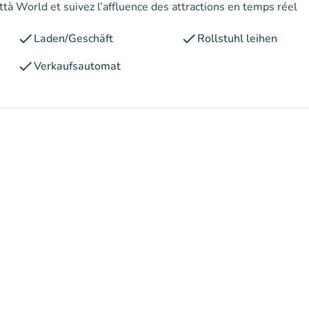
ttà World et suivez l’affluence des attractions en temps réel
check
check
Laden/Geschäft
Rollstuhl leihen
check
Verkaufsautomat