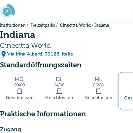
Gehe zum Hauptinhalt
Institutionen
Freizeitparks
Cinecittà World
Indiana
Indiana
Cinecittà World
place
Via Irina Alberti, 00128, Italie
(in Google Maps öffnen)
(new tab)
Standardöffnungszeiten
MO.
DI.
MI.
03/08
04/08
05/08
door_front
door_front
door_front
Geschlossen
Geschlossen
Geschlossen
Ges
Praktische Informationen
Zugang