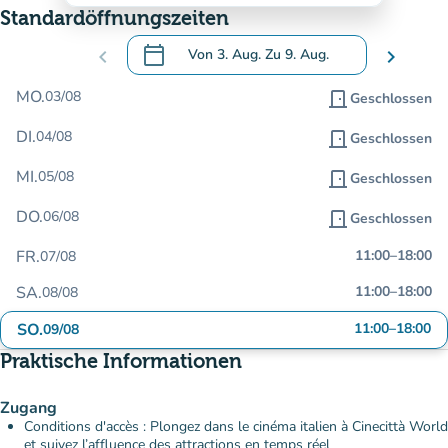
Standardöffnungszeiten
calendar_today
chevron_left
Von
3. Aug.
Zu
9. Aug.
chevron_right
.
Öffnen Sie den Kalender, um Daten zu än
MO.
03/08
door_front
Geschlossen
DI.
04/08
door_front
Geschlossen
MI.
05/08
door_front
Geschlossen
DO.
06/08
door_front
Geschlossen
FR.
11:00
–
18:00
07/08
SA.
11:00
–
18:00
08/08
SO.
11:00
–
18:00
09/08
Praktische Informationen
Zugang
Conditions d'accès : Plongez dans le cinéma italien à Cinecittà World
et suivez l’affluence des attractions en temps réel