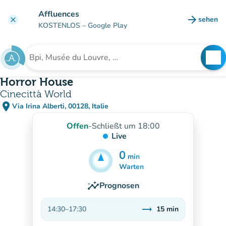
Gehe zum Hauptinhalt
Affluences
arrow_forward
sehen
clear
(new ta
KOSTENLOS
– Google Play
search
See
Suche nach einer Einrichtung
Horror House
Cinecittà World
place
Via Irina Alberti, 00128, Italie
(in Google Maps öffnen)
(new tab)
Offen
-
Schließt um 18:00
Live
0
min
15
min
Warten
insights
Prognosen
trending_flat
14:30
–
17:30
15
min
Stabil