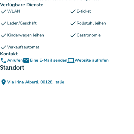
Verfügbare Dienste
check
check
WLAN
E-ticket
check
check
Laden/Geschäft
Rollstuhl leihen
check
check
Kinderwagen leihen
Gastronomie
check
Verkaufsautomat
Kontakt
phone
email
computer
Anrufen
Eine E-Mail senden
Website aufrufen
(new tab)
Standort
place
Via Irina Alberti, 00128, Italie
(in Google Maps öffnen)
(new tab)