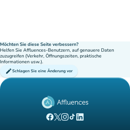
Möchten Sie diese Seite verbessern?
Helfen Sie Affluences-Benutzern, auf genauere Daten
zuzugreifen (Verkehr, Öffnungszeiten, praktische
Informationen usw.).
edit
Schlagen Sie eine Änderung vor
(new tab)
(new tab)
(new tab)
(new tab)
(new tab)
Affluences Facebook-Seite
Affluences Twitter-Seite
Affluences Instagram-Seite
Affluences Tiktok-Seite
Affluences LinkedIn-Seit