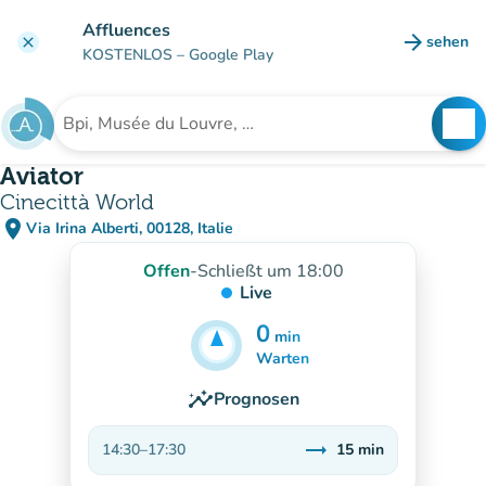
Gehe zum Hauptinhalt
Affluences
arrow_forward
sehen
clear
(new ta
KOSTENLOS
– Google Play
search
See
Suche nach einer Einrichtung
Aviator
Cinecittà World
place
Via Irina Alberti, 00128, Italie
(in Google Maps öffnen)
(new tab)
Offen
-
Schließt um 18:00
Live
0
min
15
min
Warten
insights
Prognosen
trending_flat
14:30
–
17:30
15
min
Stabil