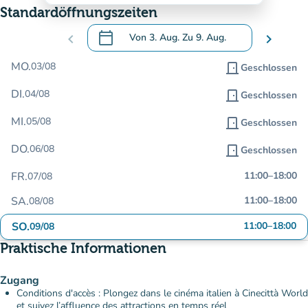
Standardöffnungszeiten
calendar_today
chevron_left
Von
3. Aug.
Zu
9. Aug.
chevron_right
.
Öffnen Sie den Kalender, um Daten zu än
MO.
03/08
door_front
Geschlossen
DI.
04/08
door_front
Geschlossen
MI.
05/08
door_front
Geschlossen
DO.
06/08
door_front
Geschlossen
FR.
11:00
–
18:00
07/08
SA.
11:00
–
18:00
08/08
SO.
11:00
–
18:00
09/08
Praktische Informationen
Zugang
Conditions d'accès : Plongez dans le cinéma italien à Cinecittà World
et suivez l’affluence des attractions en temps réel