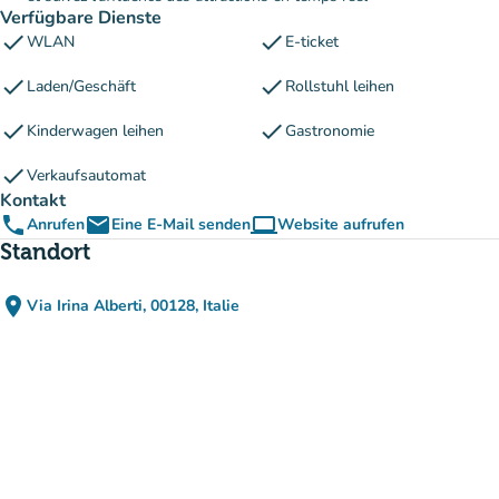
Verfügbare Dienste
check
check
WLAN
E-ticket
check
check
Laden/Geschäft
Rollstuhl leihen
check
check
Kinderwagen leihen
Gastronomie
check
Verkaufsautomat
Kontakt
phone
email
computer
Anrufen
Eine E-Mail senden
Website aufrufen
(new tab)
Standort
place
Via Irina Alberti, 00128, Italie
(in Google Maps öffnen)
(new tab)