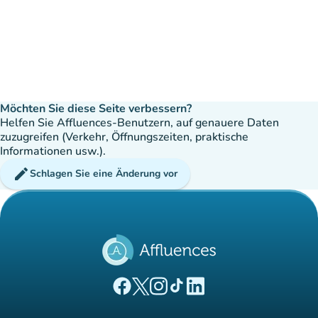
Möchten Sie diese Seite verbessern?
Helfen Sie Affluences-Benutzern, auf genauere Daten
zuzugreifen (Verkehr, Öffnungszeiten, praktische
Informationen usw.).
edit
Schlagen Sie eine Änderung vor
(new tab)
(new tab)
(new tab)
(new tab)
(new tab)
Affluences Facebook-Seite
Affluences Twitter-Seite
Affluences Instagram-Seite
Affluences Tiktok-Seite
Affluences LinkedIn-Seit