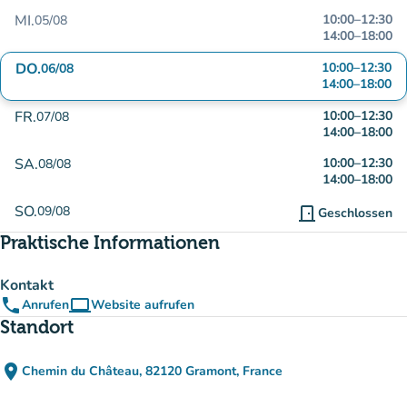
MI.
10:00
–
12:30
05/08
14:00
–
18:00
DO.
10:00
–
12:30
06/08
14:00
–
18:00
FR.
10:00
–
12:30
07/08
14:00
–
18:00
SA.
10:00
–
12:30
08/08
14:00
–
18:00
SO.
09/08
door_front
Geschlossen
Praktische Informationen
Kontakt
phone
computer
Anrufen
Website aufrufen
(new tab)
Standort
place
Chemin du Château, 82120 Gramont, France
(in Google Maps öffnen)
(new tab)