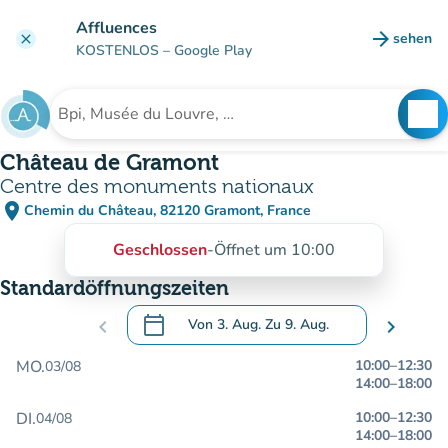
Gehe zum Hauptinhalt
Affluences
arrow_forward
sehen
clear
(new ta
KOSTENLOS
– Google Play
search
See
Suche nach einer Einrichtung
Château de Gramont
Centre des monuments nationaux
place
Chemin du Château, 82120 Gramont, France
(in Google Maps öffnen)
(new tab)
Geschlossen
-
Öffnet um 10:00
Standardöffnungszeiten
calendar_today
chevron_left
Von
3. Aug.
Zu
9. Aug.
chevron_right
.
Öffnen Sie den Kalender, um Daten zu än
MO.
10:00
–
12:30
03/08
14:00
–
18:00
DI.
10:00
–
12:30
04/08
14:00
–
18:00