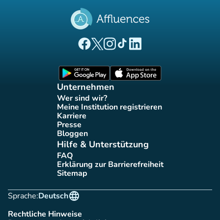
(new tab)
(new tab)
(new tab)
(new tab)
(new tab)
Affluences Facebook-Seite
Affluences Twitter-Seite
Affluences Instagram-Seite
Affluences Tiktok-Seite
Affluences LinkedIn-Seit
(new tab)
(new tab)
Unternehmen
Wer sind wir?
(new tab)
Meine Institution registrieren
(new tab)
Karriere
(new tab)
Presse
(new tab)
Bloggen
(new tab)
Hilfe & Unterstützung
FAQ
(new tab)
Erklärung zur Barrierefreiheit
(new tab)
Sitemap
(new tab)
language
Sprache:
Deutsch
Rechtliche Hinweise
(new tab)