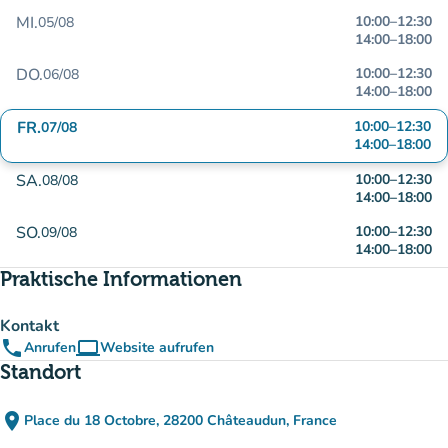
MI.
10:00
–
12:30
05/08
14:00
–
18:00
DO.
10:00
–
12:30
06/08
14:00
–
18:00
FR.
10:00
–
12:30
07/08
14:00
–
18:00
SA.
10:00
–
12:30
08/08
14:00
–
18:00
SO.
10:00
–
12:30
09/08
14:00
–
18:00
Praktische Informationen
Kontakt
phone
computer
Anrufen
Website aufrufen
(new tab)
Standort
place
Place du 18 Octobre, 28200 Châteaudun, France
(in Google Maps öffnen)
(new tab)