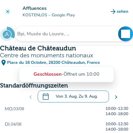
Gehe zum Hauptinhalt
Affluences
arrow_forward
sehen
clear
(new ta
KOSTENLOS
– Google Play
search
See
Suche nach einer Einrichtung
Château de Châteaudun
Centre des monuments nationaux
place
Place du 18 Octobre, 28200 Châteaudun, France
(in Google Maps öffnen)
(new tab)
Geschlossen
-
Öffnet um 10:00
Standardöffnungszeiten
calendar_today
chevron_left
Von
3. Aug.
Zu
9. Aug.
chevron_right
.
Öffnen Sie den Kalender, um Daten zu än
MO.
10:00
–
12:30
03/08
14:00
–
18:00
DI.
10:00
–
12:30
04/08
14:00
–
18:00