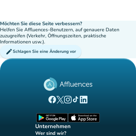
Möchten Sie diese Seite verbessern?
Helfen Sie Affluences-Benutzern, auf genauere Daten
zuzugreifen (Verkehr, Öffnungszeiten, praktische
Informationen usw.).
edit
Schlagen Sie eine Änderung vor
(new tab)
(new tab)
(new tab)
(new tab)
(new tab)
Affluences Facebook-Seite
Affluences Twitter-Seite
Affluences Instagram-Seite
Affluences Tiktok-Seite
Affluences LinkedIn-Seit
(new tab)
(new tab)
Unternehmen
Wer sind wir?
(new tab)