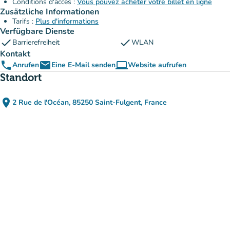
Conditions d'accès :
Vous pouvez acheter votre billet en ligne
Zusätzliche Informationen
Tarifs :
Plus d'informations
Verfügbare Dienste
check
check
Barrierefreiheit
WLAN
Kontakt
phone
email
computer
Anrufen
Eine E-Mail senden
Website aufrufen
(new tab)
Standort
place
2 Rue de l'Océan, 85250 Saint-Fulgent, France
(in Google Maps öffnen)
(new tab)