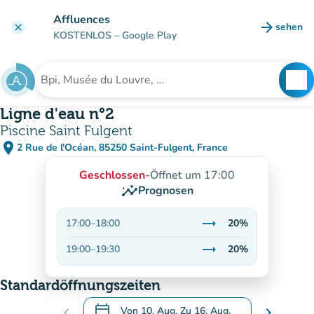
Gehe zum Hauptinhalt
Affluences
arrow_forward
sehen
clear
(new ta
KOSTENLOS
– Google Play
search
See
Suche nach einer Einrichtung
Ligne d'eau n°2
Piscine Saint Fulgent
place
2 Rue de l'Océan, 85250 Saint-Fulgent, France
(in Google Maps öffnen)
(new tab)
Geschlossen
-
Öffnet um 17:00
insights
Prognosen
trending_flat
17:00
–
18:00
20%
Stabil
trending_flat
19:00
–
19:30
20%
Stabil
Standardöffnungszeiten
calendar_today
chevron_left
Von
10. Aug.
Zu
16. Aug.
chevron_right