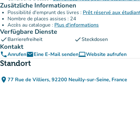
Zusätzliche Informationen
Possibilité d'emprunt des livres :
Prêt réservé aux étudia
Nombre de places assises : 24
Accès au catalogue :
Plus d'informations
Verfügbare Dienste
check
check
Barrierefreiheit
Steckdosen
Kontakt
phone
email
computer
Anrufen
Eine E-Mail senden
Website aufrufen
(new tab)
Standort
place
77 Rue de Villiers, 92200 Neuilly-sur-Seine, France
(in Google Maps öffnen)
(new tab)