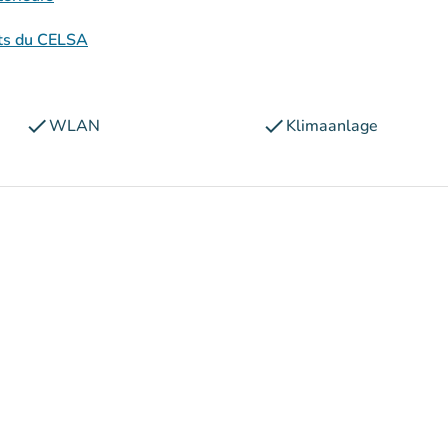
nts du CELSA
check
check
WLAN
Klimaanlage