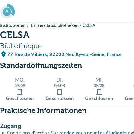
Gehe zum Hauptinhalt
Institutionen
Universitätsbibliotheken
CELSA
CELSA
Bibliothèque
place
77 Rue de Villiers, 92200 Neuilly-sur-Seine, France
(in Google Maps öffnen)
(new tab)
Standardöffnungszeiten
MO.
DI.
MI.
03/08
04/08
05/08
door_front
door_front
door_front
Geschlossen
Geschlossen
Geschlossen
Ges
Praktische Informationen
Zugang
Conditions d'accès :
Sur rendez-vous pour les étudiants ex