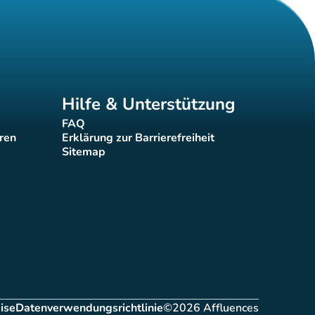
Hilfe & Unterstützung
FAQ
(new tab)
eren
Erklärung zur Barrierefreiheit
(new tab)
Sitemap
(new tab)
ise
Datenverwendungsrichtlinie
©2026 Affluences
ab)
(new tab)