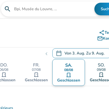
search
Suc
Suche nach einer Einrichtung
share
Te
mail_outline
Ko
calendar_today
Von
3. Aug.
Zu
9. Aug.
chevron_left
.
Öffnen Sie den Kalender, um
DO.
FR.
SO.
SA.
06/08
07/08
09/08
08/08
door_front
door_front
door_front
door_front
chlossen
Geschlossen
Geschloss
Geschlossen
térieurs