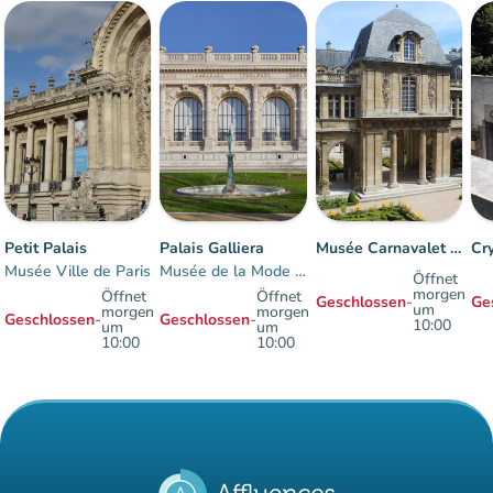
Petit Palais
Palais Galliera
Musée Carnavalet - Histoire de Paris
Musée Ville de Paris
Musée de la Mode de Paris
Öffnet
morgen
Öffnet
Öffnet
Geschlossen
-
Ge
um
morgen
morgen
Geschlossen
-
Geschlossen
-
10:00
um
um
10:00
10:00
Artikel 1 Zu 6 von 6