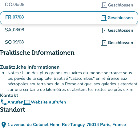
DO.
06/08
door_front
Geschlossen
FR.
07/08
door_front
Geschlossen
SA.
08/08
door_front
Geschlossen
SO.
09/08
door_front
Geschlossen
Praktische Informationen
Zusätzliche Informationen
Notes : L'un des plus grands ossuaires du monde se trouve sous
les pavés de la capitale. Baptisé "catacombes" en référence aux
nécropoles souterraines de la Rome antique, ses galeries s'étendent
sur une centaine de kilomètres et abritent les restes de près six mi
Kontakt
phone
computer
Anrufen
Website aufrufen
(new tab)
Standort
place
1 avenue du Colonel Henri Rol-Tanguy, 75014 Paris, France
(in Google Maps öffnen)
(new tab)