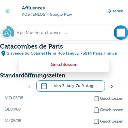
Gehe zum Hauptinhalt
Affluences
arrow_forward
sehen
clear
(new ta
KOSTENLOS
– Google Play
search
See
Suche nach einer Einrichtung
Catacombes de Paris
place
1 avenue du Colonel Henri Rol-Tanguy, 75014 Paris, France
(in Google Maps öffnen)
(new tab)
Geschlossen
Standardöffnungszeiten
calendar_today
chevron_left
Von
3. Aug.
Zu
9. Aug.
chevron_right
.
Öffnen Sie den Kalender, um Daten zu än
MO.
03/08
door_front
Geschlossen
DI.
04/08
door_front
Geschlossen
MI.
05/08
door_front
Geschlossen