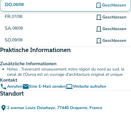
DO.
06/08
door_front
Geschlossen
FR.
07/08
door_front
Geschlossen
SA.
08/08
door_front
Geschlossen
SO.
09/08
door_front
Geschlossen
Praktische Informationen
Zusätzliche Informationen
Notes : Traversant sinueusement notre région du nord au sud, le
canal de l'Ourcq est un ouvrage d'architecture original et unique.
Kontakt
phone
email
computer
Anrufen
Eine E-Mail senden
Website aufrufen
(new tab)
Standort
place
2 avenue Louis Delahaye, 77440 Ocquerre, France
(in Google Maps öffnen)
(new tab)