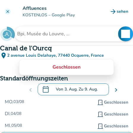
Gehe zum Hauptinhalt
Affluences
arrow_forward
sehen
clear
(new ta
KOSTENLOS
– Google Play
search
See
Suche nach einer Einrichtung
Canal de l'Ourcq
place
2 avenue Louis Delahaye, 77440 Ocquerre, France
(in Google Maps öffnen)
(new tab)
Geschlossen
Standardöffnungszeiten
calendar_today
chevron_left
Von
3. Aug.
Zu
9. Aug.
chevron_right
.
Öffnen Sie den Kalender, um Daten zu än
MO.
03/08
door_front
Geschlossen
DI.
04/08
door_front
Geschlossen
MI.
05/08
door_front
Geschlossen