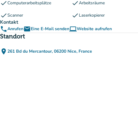
check
check
Computerarbeitsplätze
Arbeitsräume
check
check
Scanner
Laserkopierer
Kontakt
phone
email
computer
Anrufen
Eine E-Mail senden
Website aufrufen
(new tab)
Standort
place
261 Bd du Mercantour, 06200 Nice, France
(in Google Maps öffnen)
(new tab)