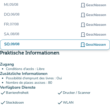
MI.
05/08
door_front
Geschlossen
DO.
06/08
door_front
Geschlossen
FR.
07/08
door_front
Geschlossen
SA.
08/08
door_front
Geschlossen
SO.
09/08
door_front
Geschlossen
Praktische Informationen
Zugang
Conditions d'accès : Libre
Zusätzliche Informationen
Possibilité d'emprunt des livres : Oui
Nombre de places assises : 80
Verfügbare Dienste
check
check
Barrierefreiheit
Drucker / Scanner
check
check
Steckdosen
WLAN