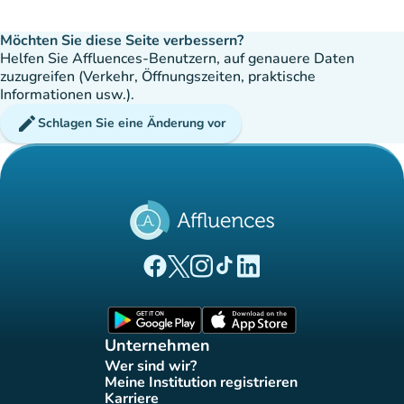
Möchten Sie diese Seite verbessern?
Helfen Sie Affluences-Benutzern, auf genauere Daten
zuzugreifen (Verkehr, Öffnungszeiten, praktische
Informationen usw.).
edit
Schlagen Sie eine Änderung vor
(new tab)
(new tab)
(new tab)
(new tab)
(new tab)
Affluences Facebook-Seite
Affluences Twitter-Seite
Affluences Instagram-Seite
Affluences Tiktok-Seite
Affluences LinkedIn-Seit
(new tab)
(new tab)
Unternehmen
Wer sind wir?
(new tab)
Meine Institution registrieren
(new tab)
Karriere