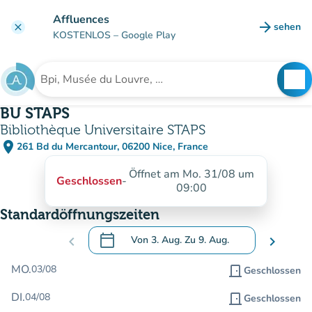
Gehe zum Hauptinhalt
Affluences
arrow_forward
sehen
clear
(new ta
KOSTENLOS
– Google Play
search
See
Suche nach einer Einrichtung
BU STAPS
Bibliothèque Universitaire STAPS
place
261 Bd du Mercantour, 06200 Nice, France
(in Google Maps öffnen)
(new tab)
Öffnet am Mo. 31/08 um
Geschlossen
-
09:00
Standardöffnungszeiten
calendar_today
chevron_left
Von
3. Aug.
Zu
9. Aug.
chevron_right
.
Öffnen Sie den Kalender, um Daten zu än
MO.
03/08
door_front
Geschlossen
DI.
04/08
door_front
Geschlossen