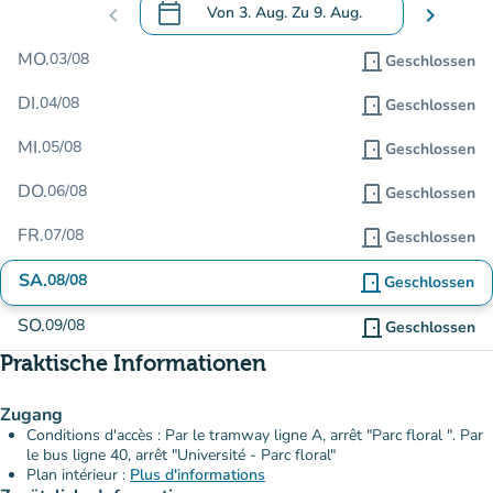
calendar_today
chevron_left
Von
3. Aug.
Zu
9. Aug.
chevron_right
.
Öffnen Sie den Kalender, um Daten zu än
MO.
03/08
door_front
Geschlossen
DI.
04/08
door_front
Geschlossen
MI.
05/08
door_front
Geschlossen
DO.
06/08
door_front
Geschlossen
FR.
07/08
door_front
Geschlossen
SA.
08/08
door_front
Geschlossen
SO.
09/08
door_front
Geschlossen
Praktische Informationen
Zugang
Conditions d'accès : Par le tramway ligne A, arrêt "Parc floral ". Par
le bus ligne 40, arrêt "Université - Parc floral"
Plan intérieur :
Plus d'informations