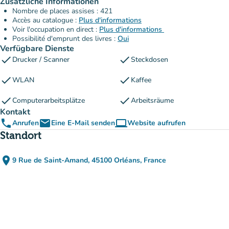
Zusätzliche Informationen
Nombre de places assises : 421
Accès au catalogue :
Plus d'informations
Voir l'occupation en direct :
Plus d'informations
Possibilité d'emprunt des livres :
Oui
Verfügbare Dienste
check
check
Drucker / Scanner
Steckdosen
check
check
WLAN
Kaffee
check
check
Computerarbeitsplätze
Arbeitsräume
Kontakt
phone
email
computer
Anrufen
Eine E-Mail senden
Website aufrufen
(new tab)
Standort
place
9 Rue de Saint-Amand, 45100 Orléans, France
(in Google Maps öffnen)
(new tab)