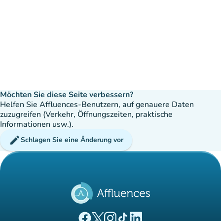
Möchten Sie diese Seite verbessern?
Helfen Sie Affluences-Benutzern, auf genauere Daten
zuzugreifen (Verkehr, Öffnungszeiten, praktische
Informationen usw.).
edit
Schlagen Sie eine Änderung vor
(new tab)
(new tab)
(new tab)
(new tab)
(new tab)