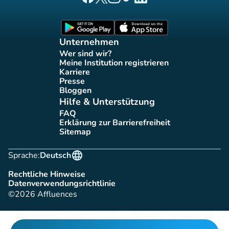
Affluences Facebook-Seite
Affluences Twitter-Seite
Affluences Instagram-Seite
Affluences Tiktok-Seite
Affluences LinkedIn-Seit
(new tab)
(new tab)
Unternehmen
Wer sind wir?
(new tab)
Meine Institution registrieren
(new tab)
Karriere
(new tab)
Presse
(new tab)
Bloggen
(new tab)
Hilfe & Unterstützung
FAQ
(new tab)
Erklärung zur Barrierefreiheit
(new tab)
Sitemap
(new tab)
language
Sprache:
Deutsch
Rechtliche Hinweise
(new tab)
Datenverwendungsrichtlinie
(new tab)
©2026 Affluences