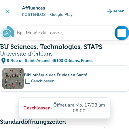
Gehe zum Hauptinhalt
Affluences
arrow_forward
sehen
clear
(new ta
KOSTENLOS
– Google Play
search
See
Suche nach einer Einrichtung
BU Sciences, Technologies, STAPS
Université d'Orléans
place
9 Rue de Saint-Amand, 45100 Orléans, France
(in Google Maps öffnen)
(new tab)
Unterinstitutionen
Bibliothèque des Études en Santé
door_front
Geschlossen
Öffnet am Mo. 17/08 um
Geschlossen
-
09:00
Standardöffnungszeiten