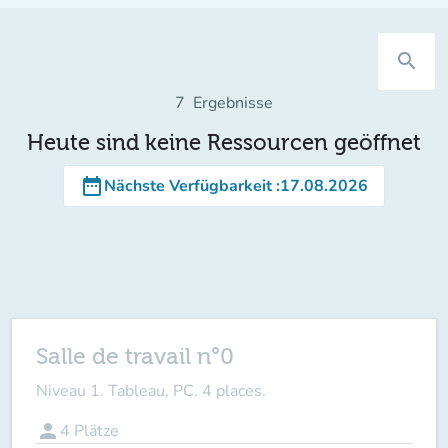
search
7
Ergebnisse
Heute sind keine Ressourcen geöffnet
date_range
Nächste Verfügbarkeit
:
17.08.2026
Salle de travail n°0
Niveau 1. Tableau, PC. 4 places.
person
4
Plätze