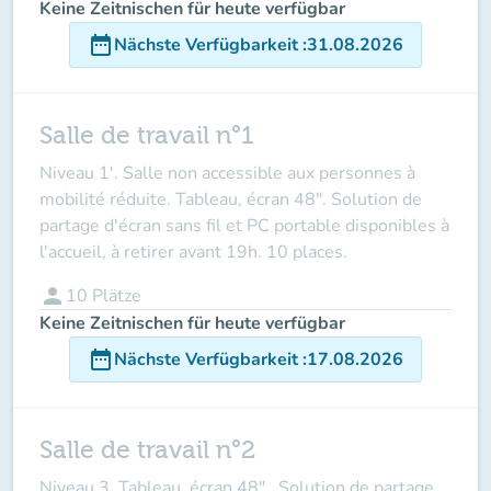
Keine Zeitnischen für heute verfügbar
date_range
Nächste Verfügbarkeit
:
31.08.2026
Salle de travail n°1
Niveau 1'. Salle non accessible aux personnes à
mobilité réduite. Tableau, écran 48". Solution de
partage d'écran sans fil et PC portable disponibles à
l'accueil, à retirer avant 19h. 10 places.
person
10
Plätze
Keine Zeitnischen für heute verfügbar
date_range
Nächste Verfügbarkeit
:
17.08.2026
Salle de travail n°2
Niveau 3. Tableau, écran 48" . Solution de partage