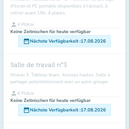
d'écran et PC portable disponibles à l'accueil, à
retirer avant 19h. 4 places.
person
4
Plätze
Keine Zeitnischen für heute verfügbar
date_range
Nächste Verfügbarkeit
:
17.08.2026
Salle de travail n°3
Niveau 3. Tableau blanc. Assises hautes. Salle à
partager potentiellement avec un autre groupe.
person
6
Plätze
Keine Zeitnischen für heute verfügbar
date_range
Nächste Verfügbarkeit
:
17.08.2026