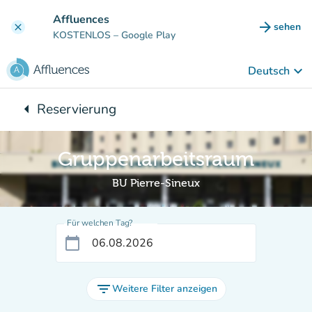
Gehe zum Hauptinhalt
Affluences
arrow_forward
sehen
clear
(new ta
KOSTENLOS
– Google Play
keyboard_arrow_down
Deutsch
arrow_left
Reservierung
Zurück zu:
Gruppenarbeitsraum
BU Pierre-Sineux
Für welchen Tag?
calendar_today
filter_list
Weitere Filter anzeigen