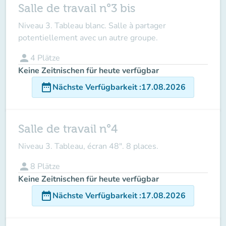
Salle de travail n°3 bis
Niveau 3. Tableau blanc. Salle à partager
potentiellement avec un autre groupe.
person
4
Plätze
Keine Zeitnischen für heute verfügbar
date_range
Nächste Verfügbarkeit
:
17.08.2026
Salle de travail n°4
Niveau 3. Tableau, écran 48". 8 places.
person
8
Plätze
Keine Zeitnischen für heute verfügbar
date_range
Nächste Verfügbarkeit
:
17.08.2026