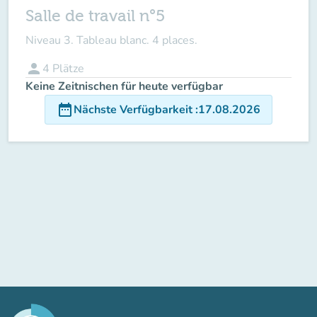
Salle de travail n°5
Niveau 3. Tableau blanc. 4 places.
person
4
Plätze
Keine Zeitnischen für heute verfügbar
date_range
Nächste Verfügbarkeit
:
17.08.2026