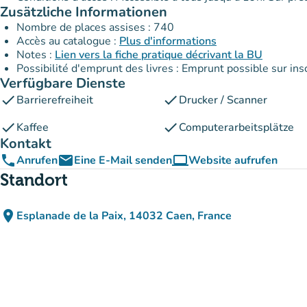
Zusätzliche Informationen
Nombre de places assises : 740
Accès au catalogue :
Plus d'informations
Notes :
Lien vers la fiche pratique décrivant la BU
Possibilité d'emprunt des livres : Emprunt possible sur insc
Verfügbare Dienste
check
check
Barrierefreiheit
Drucker / Scanner
check
check
Kaffee
Computerarbeitsplätze
Kontakt
phone
email
computer
Anrufen
Eine E-Mail senden
Website aufrufen
(new tab)
Standort
place
Esplanade de la Paix, 14032 Caen, France
(in Google Maps öffnen)
(new tab)