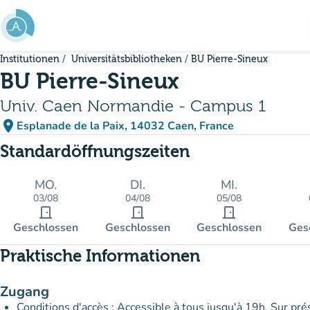
Gehe zum Hauptinhalt
Institutionen
Universitätsbibliotheken
BU Pierre-Sineux
BU Pierre-Sineux
Univ. Caen Normandie - Campus 1
place
Esplanade de la Paix, 14032 Caen, France
(in Google Maps öffnen)
(new tab)
Standardöffnungszeiten
MO.
DI.
MI.
03/08
04/08
05/08
door_front
door_front
door_front
Geschlossen
Geschlossen
Geschlossen
Ges
Praktische Informationen
Zugang
Conditions d'accès : Accessible à tous jusqu'à 19h. Sur pr