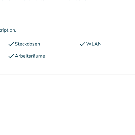
ription.
check
check
Steckdosen
WLAN
check
Arbeitsräume