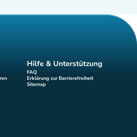
Hilfe & Unterstützung
FAQ
(new tab)
eren
Erklärung zur Barrierefreiheit
(new tab)
Sitemap
(new tab)