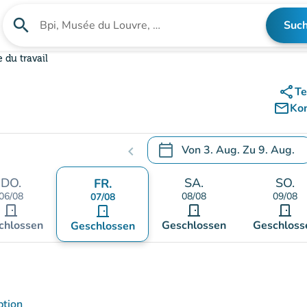
search
Suc
Suche nach einer Einrichtung
 du travail
share
Te
mail_outline
Ko
calendar_today
Von
3. Aug.
Zu
9. Aug.
chevron_left
.
Öffnen Sie den Kalender, um
DO.
SA.
SO.
FR.
06/08
08/08
09/08
07/08
door_front
door_front
door_front
door_front
chlossen
Geschlossen
Geschloss
Geschlossen
ption