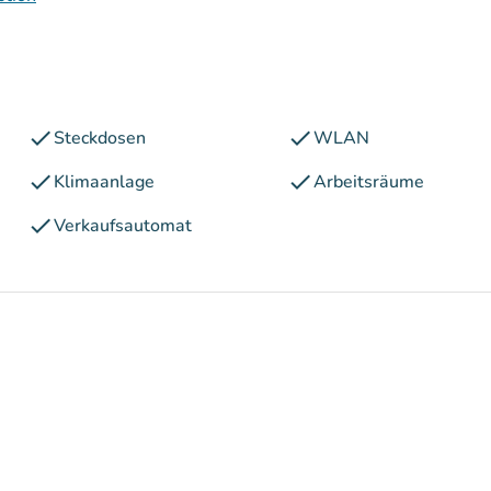
check
check
Steckdosen
WLAN
check
check
Klimaanlage
Arbeitsräume
check
Verkaufsautomat