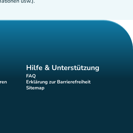
ationen usw.).
Hilfe & Unterstützung
FAQ
(new tab)
eren
Erklärung zur Barrierefreiheit
(new tab)
Sitemap
(new tab)