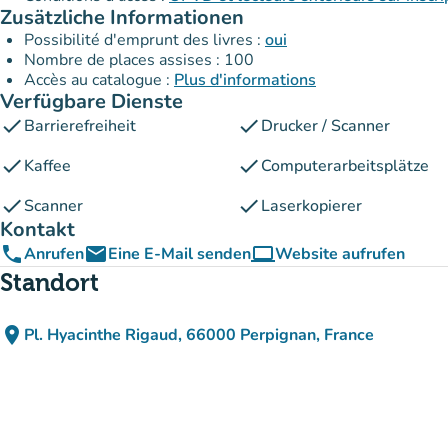
Zusätzliche Informationen
Possibilité d'emprunt des livres :
oui
Nombre de places assises : 100
Accès au catalogue :
Plus d'informations
Verfügbare Dienste
check
check
Barrierefreiheit
Drucker / Scanner
check
check
Kaffee
Computerarbeitsplätze
check
check
Scanner
Laserkopierer
Kontakt
phone
email
computer
Anrufen
Eine E-Mail senden
Website aufrufen
(new tab)
Standort
place
Pl. Hyacinthe Rigaud, 66000 Perpignan, France
(in Google Maps öffnen)
(new tab)