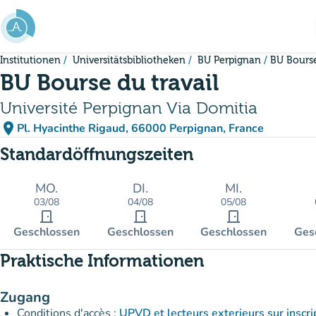
Gehe zum Hauptinhalt
Institutionen
Universitätsbibliotheken
BU Perpignan
BU Bourse
BU Bourse du travail
Université Perpignan Via Domitia
place
Pl. Hyacinthe Rigaud, 66000 Perpignan, France
(in Google Maps öffnen)
(new tab)
Standardöffnungszeiten
MO.
DI.
MI.
03/08
04/08
05/08
door_front
door_front
door_front
Geschlossen
Geschlossen
Geschlossen
Ges
Praktische Informationen
Zugang
Conditions d'accès :
UPVD et lecteurs exterieurs sur inscri