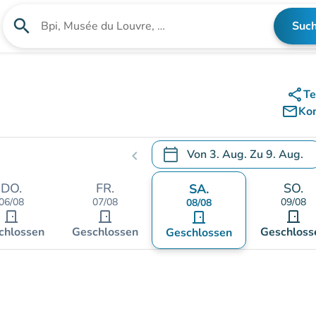
search
Suc
Suche nach einer Einrichtung
share
Te
mail_outline
Ko
calendar_today
Von
3. Aug.
Zu
9. Aug.
chevron_left
.
Öffnen Sie den Kalender, um
DO.
FR.
SO.
SA.
06/08
07/08
09/08
08/08
door_front
door_front
door_front
door_front
chlossen
Geschlossen
Geschloss
Geschlossen