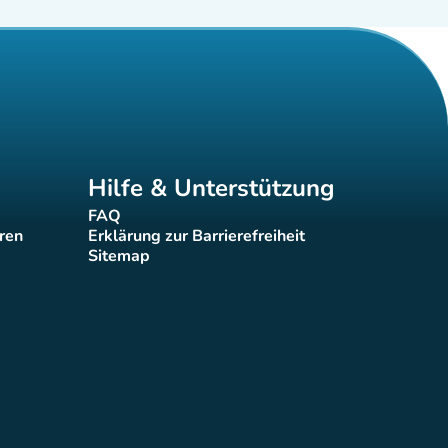
Hilfe & Unterstützung
FAQ
(new tab)
eren
Erklärung zur Barrierefreiheit
(new tab)
Sitemap
(new tab)