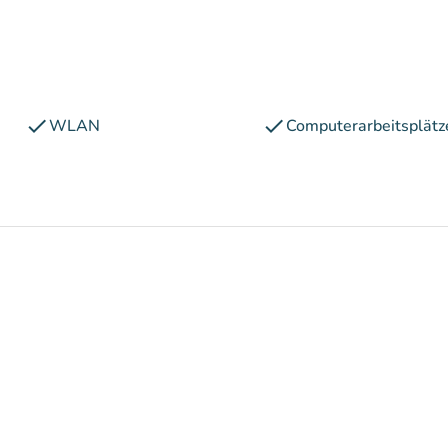
check
check
WLAN
Computerarbeitsplätz