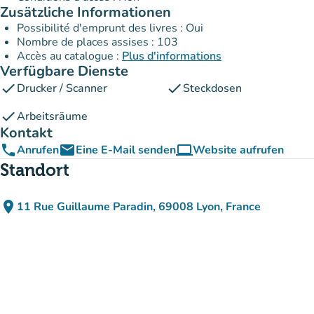
Zusätzliche Informationen
Possibilité d'emprunt des livres : Oui
Nombre de places assises : 103
Accès au catalogue :
Plus d'informations
Verfügbare Dienste
check
check
Drucker / Scanner
Steckdosen
check
Arbeitsräume
Kontakt
phone
email
computer
Anrufen
Eine E-Mail senden
Website aufrufen
(new tab)
Standort
place
11 Rue Guillaume Paradin, 69008 Lyon, France
(in Google Maps öffnen)
(new tab)