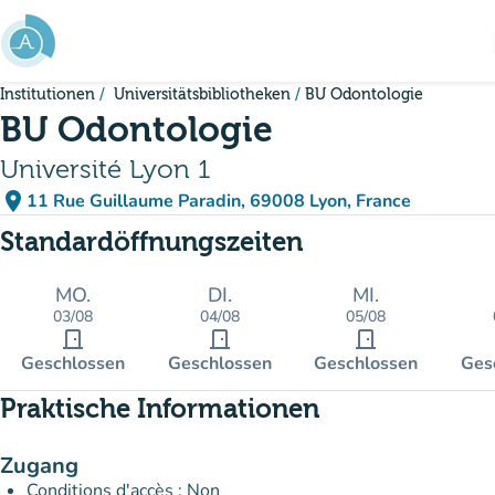
Gehe zum Hauptinhalt
Institutionen
Universitätsbibliotheken
BU Odontologie
BU Odontologie
Université Lyon 1
place
11 Rue Guillaume Paradin, 69008 Lyon, France
(in Google Maps öffnen)
(new tab)
Standardöffnungszeiten
MO.
DI.
MI.
03/08
04/08
05/08
door_front
door_front
door_front
Geschlossen
Geschlossen
Geschlossen
Ges
Praktische Informationen
Zugang
Conditions d'accès : Non