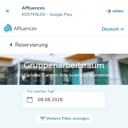
Gehe zum Hauptinhalt
Affluences
arrow_forward
sehen
clear
(new ta
KOSTENLOS
– Google Play
keyboard_arrow_down
Deutsch
arrow_left
Reservierung
Zurück zu:
Gruppenarbeitsraum
BU Carlone (Lettres Arts Sciences Humaines)
Für welchen Tag?
calendar_today
filter_list
Weitere Filter anzeigen