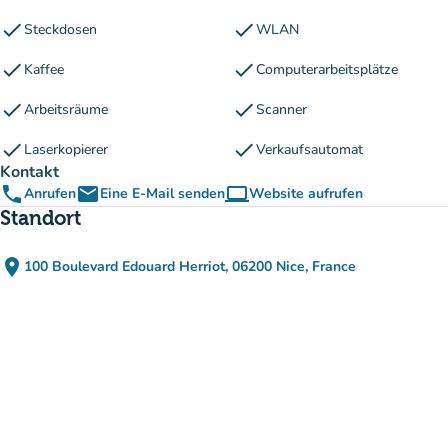
check
check
Steckdosen
WLAN
check
check
Kaffee
Computerarbeitsplätze
check
check
Arbeitsräume
Scanner
check
check
Laserkopierer
Verkaufsautomat
Kontakt
phone
email
computer
Anrufen
Eine E-Mail senden
Website aufrufen
(new tab)
Standort
place
100 Boulevard Edouard Herriot, 06200 Nice, France
(in Google Maps öffnen)
(new tab)