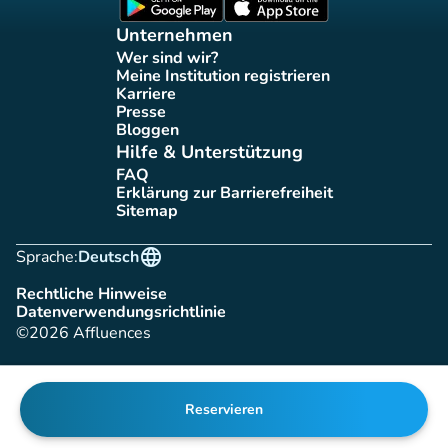
(new tab)
(new tab)
Unternehmen
Wer sind wir?
(new tab)
Meine Institution registrieren
(new tab)
Karriere
(new tab)
Presse
(new tab)
Bloggen
(new tab)
Hilfe & Unterstützung
FAQ
(new tab)
Erklärung zur Barrierefreiheit
(new tab)
Sitemap
(new tab)
language
Sprache:
Deutsch
Rechtliche Hinweise
(new tab)
Datenverwendungsrichtlinie
(new tab)
©2026 Affluences
Reservieren