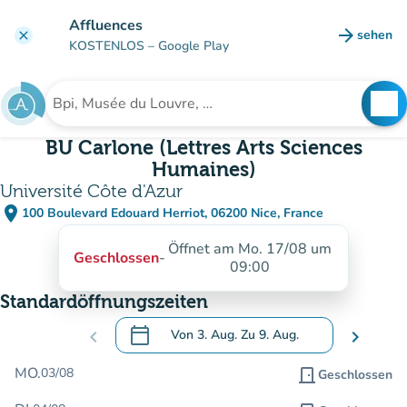
Gehe zum Hauptinhalt
Affluences
arrow_forward
sehen
clear
(new ta
KOSTENLOS
– Google Play
search
See
Suche nach einer Einrichtung
BU Carlone (Lettres Arts Sciences
Humaines)
Université Côte d'Azur
place
100 Boulevard Edouard Herriot, 06200 Nice, France
(in Google Maps öffnen)
(new tab)
Öffnet am Mo. 17/08 um
Geschlossen
-
09:00
Standardöffnungszeiten
calendar_today
chevron_left
Von
3. Aug.
Zu
9. Aug.
chevron_right
.
Öffnen Sie den Kalender, um Daten zu än
MO.
03/08
door_front
Geschlossen