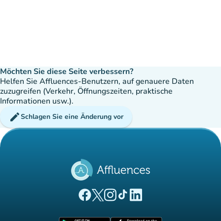
Möchten Sie diese Seite verbessern?
Helfen Sie Affluences-Benutzern, auf genauere Daten
zuzugreifen (Verkehr, Öffnungszeiten, praktische
Informationen usw.).
edit
Schlagen Sie eine Änderung vor
(new tab)
(new tab)
(new tab)
(new tab)
(new tab)
Affluences Facebook-Seite
Affluences Twitter-Seite
Affluences Instagram-Seite
Affluences Tiktok-Seite
Affluences LinkedIn-Seit