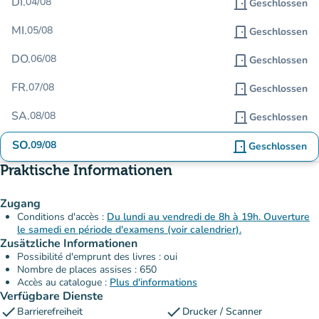
DI.
04/08
door_front
Geschlossen
MI.
05/08
door_front
Geschlossen
DO.
06/08
door_front
Geschlossen
FR.
07/08
door_front
Geschlossen
SA.
08/08
door_front
Geschlossen
SO.
09/08
door_front
Geschlossen
Praktische Informationen
Zugang
Conditions d'accès :
Du lundi au vendredi de 8h à 19h. Ouverture
le samedi en période d'examens (voir calendrier).
Zusätzliche Informationen
Possibilité d'emprunt des livres : oui
Nombre de places assises : 650
Accès au catalogue :
Plus d'informations
Verfügbare Dienste
check
check
Barrierefreiheit
Drucker / Scanner