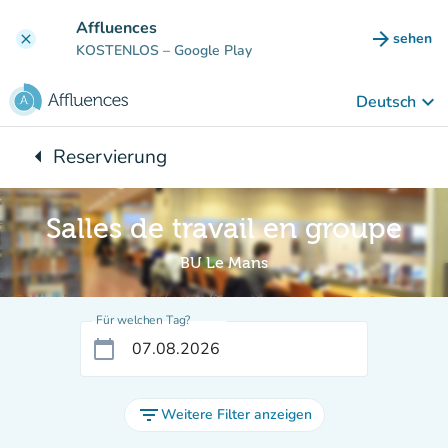
Gehe zum Hauptinhalt
Affluences
arrow_forward
sehen
clear
(new ta
KOSTENLOS
– Google Play
keyboard_arrow_down
Deutsch
arrow_left
Reservierung
Zurück zu:
Salles de travail en groupe
BU Le Mans
Für welchen Tag?
calendar_today
filter_list
Weitere Filter anzeigen