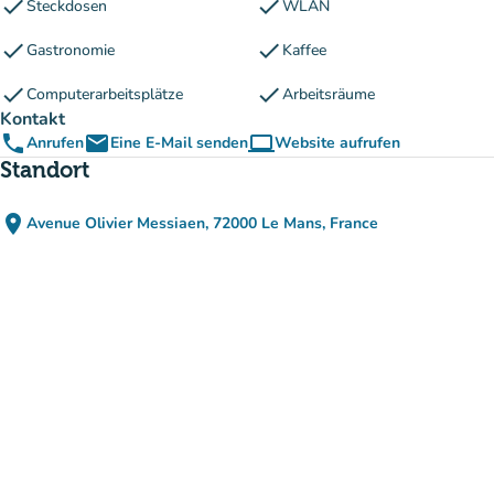
check
check
Steckdosen
WLAN
check
check
Gastronomie
Kaffee
check
check
Computerarbeitsplätze
Arbeitsräume
Kontakt
phone
email
computer
Anrufen
Eine E-Mail senden
Website aufrufen
(new tab)
Standort
place
Avenue Olivier Messiaen, 72000 Le Mans, France
(in Google Maps öffnen)
(new tab)