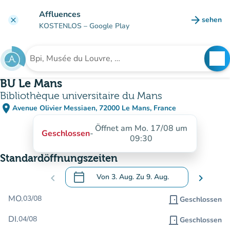
Gehe zum Hauptinhalt
Affluences
arrow_forward
sehen
clear
(new ta
KOSTENLOS
– Google Play
search
See
Suche nach einer Einrichtung
BU Le Mans
Bibliothèque universitaire du Mans
place
Avenue Olivier Messiaen, 72000 Le Mans, France
(in Google Maps öffnen)
(new tab)
Öffnet am Mo. 17/08 um
Geschlossen
-
09:30
Standardöffnungszeiten
calendar_today
chevron_left
Von
3. Aug.
Zu
9. Aug.
chevron_right
.
Öffnen Sie den Kalender, um Daten zu än
MO.
03/08
door_front
Geschlossen
DI.
04/08
door_front
Geschlossen