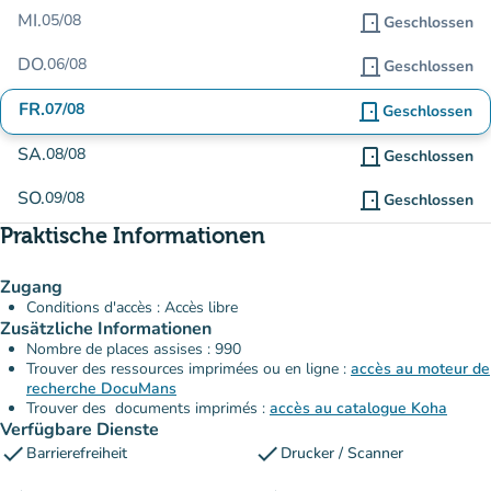
MI.
05/08
door_front
Geschlossen
DO.
06/08
door_front
Geschlossen
FR.
07/08
door_front
Geschlossen
SA.
08/08
door_front
Geschlossen
SO.
09/08
door_front
Geschlossen
Praktische Informationen
Zugang
Conditions d'accès : Accès libre
Zusätzliche Informationen
Nombre de places assises : 990
Trouver des ressources imprimées ou en ligne :
accès au moteur de
recherche DocuMans
Trouver des documents imprimés :
accès au catalogue Koha
Verfügbare Dienste
check
check
Barrierefreiheit
Drucker / Scanner