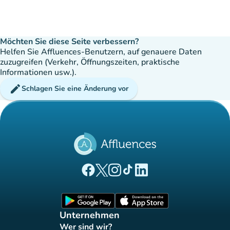
Möchten Sie diese Seite verbessern?
Helfen Sie Affluences-Benutzern, auf genauere Daten
zuzugreifen (Verkehr, Öffnungszeiten, praktische
Informationen usw.).
edit
Schlagen Sie eine Änderung vor
(new tab)
(new tab)
(new tab)
(new tab)
(new tab)
Affluences Facebook-Seite
Affluences Twitter-Seite
Affluences Instagram-Seite
Affluences Tiktok-Seite
Affluences LinkedIn-Seit
(new tab)
(new tab)
Unternehmen
Wer sind wir?