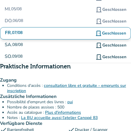
MI.
05/08
door_front
Geschlossen
DO.
06/08
door_front
Geschlossen
FR.
07/08
door_front
Geschlossen
SA.
08/08
door_front
Geschlossen
SO.
09/08
door_front
Geschlossen
Praktische Informationen
Zugang
Conditions d'accès :
consultation libre et gratuite - emprunts sur
inscription
Zusätzliche Informationen
Possibilité d'emprunt des livres :
oui
Nombre de places assises : 500
Accès au catalogue :
Plus d'informations
Notes :
La BU accueille aussi l'atelier Canopé 83
Verfügbare Dienste
check
check
Barrierefreiheit
Drucker / Scanner