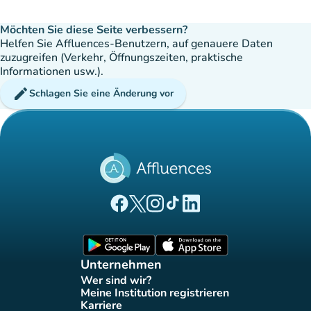
Möchten Sie diese Seite verbessern?
Helfen Sie Affluences-Benutzern, auf genauere Daten
zuzugreifen (Verkehr, Öffnungszeiten, praktische
Informationen usw.).
edit
Schlagen Sie eine Änderung vor
(new tab)
(new tab)
(new tab)
(new tab)
(new tab)
Affluences Facebook-Seite
Affluences Twitter-Seite
Affluences Instagram-Seite
Affluences Tiktok-Seite
Affluences LinkedIn-Seit
(new tab)
(new tab)
Unternehmen
Wer sind wir?
(new tab)
Meine Institution registrieren
(new tab)
Karriere
(new tab)