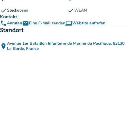
check
check
Steckdosen
WLAN
Kontakt
phone
email
computer
Anrufen
Eine E-Mail senden
Website aufrufen
(new tab)
Standort
Avenue 1er Bataillon Infanterie de Marine du Pacifique, 83130
place
(in Google Maps öffnen)
(new tab)
La Garde, France