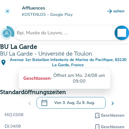
Gehe zum Hauptinhalt
Affluences
arrow_forward
sehen
clear
(new ta
KOSTENLOS
– Google Play
search
See
Suche nach einer Einrichtung
BU La Garde
BU La Garde - Université de Toulon
Avenue 1er Bataillon Infanterie de Marine du Pacifique, 83130
place
(in Google Maps öffnen)
(new tab)
La Garde, France
Öffnet am Mo. 24/08 um
Geschlossen
-
09:00
Standardöffnungszeiten
calendar_today
chevron_left
Von
3. Aug.
Zu
9. Aug.
chevron_right
.
Öffnen Sie den Kalender, um Daten zu än
MO.
03/08
door_front
Geschlossen
DI.
04/08
door_front
Geschlossen