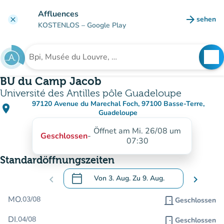
Gehe zum Hauptinhalt
Affluences
arrow_forward
sehen
clear
(new ta
KOSTENLOS
– Google Play
search
See
Suche nach einer Einrichtung
BU du Camp Jacob
Université des Antilles pôle Guadeloupe
97120 Avenue du Marechal Foch, 97100 Basse-Terre,
place
(in Google Maps öffnen)
(new tab)
Guadeloupe
Öffnet am Mi. 26/08 um
Geschlossen
-
07:30
Standardöffnungszeiten
calendar_today
chevron_left
Von
3. Aug.
Zu
9. Aug.
chevron_right
.
Öffnen Sie den Kalender, um Daten zu än
MO.
03/08
door_front
Geschlossen
DI.
04/08
door_front
Geschlossen