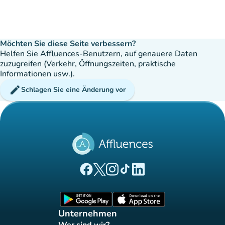
Möchten Sie diese Seite verbessern?
Helfen Sie Affluences-Benutzern, auf genauere Daten
zuzugreifen (Verkehr, Öffnungszeiten, praktische
Informationen usw.).
edit
Schlagen Sie eine Änderung vor
(new tab)
(new tab)
(new tab)
(new tab)
(new tab)
Affluences Facebook-Seite
Affluences Twitter-Seite
Affluences Instagram-Seite
Affluences Tiktok-Seite
Affluences LinkedIn-Seit
(new tab)
(new tab)
Unternehmen