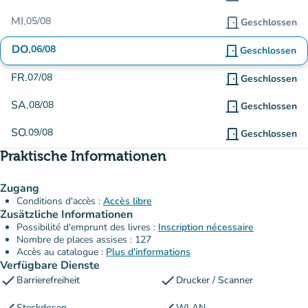
MI.
05/08
door_front
Geschlossen
DO.
06/08
door_front
Geschlossen
FR.
07/08
door_front
Geschlossen
SA.
08/08
door_front
Geschlossen
SO.
09/08
door_front
Geschlossen
Praktische Informationen
Zugang
Conditions d'accès :
Accès libre
Zusätzliche Informationen
Possibilité d'emprunt des livres :
Inscription nécessaire
Nombre de places assises : 127
Accès au catalogue :
Plus d'informations
Verfügbare Dienste
check
check
Barrierefreiheit
Drucker / Scanner
Steckdosen
WLAN