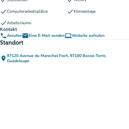
check
check
check
check
Computerarbeitsplätze
Klimaanlage
check
Arbeitsräume
Kontakt
phone
email
computer
Anrufen
Eine E-Mail senden
Website aufrufen
(new tab)
Standort
97120 Avenue du Marechal Foch, 97100 Basse-Terre,
place
(in Google Maps öffnen)
(new tab)
Guadeloupe