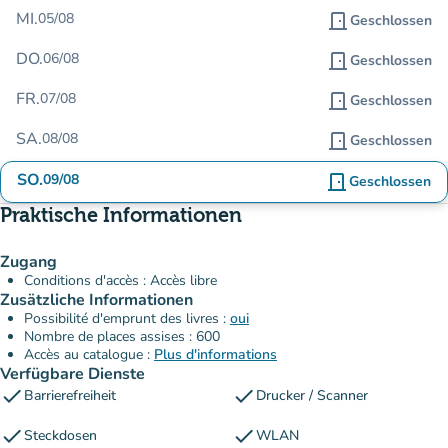
MI.
05/08
door_front
Geschlossen
DO.
06/08
door_front
Geschlossen
FR.
07/08
door_front
Geschlossen
SA.
08/08
door_front
Geschlossen
SO.
09/08
door_front
Geschlossen
Praktische Informationen
Zugang
Conditions d'accès : Accès libre
Zusätzliche Informationen
Possibilité d'emprunt des livres :
oui
Nombre de places assises : 600
Accès au catalogue :
Plus d'informations
Verfügbare Dienste
check
check
Barrierefreiheit
Drucker / Scanner
check
check
Steckdosen
WLAN