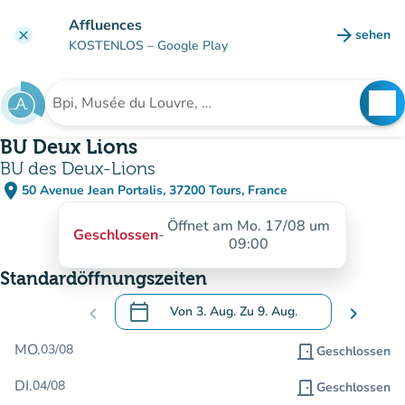
Gehe zum Hauptinhalt
Affluences
arrow_forward
sehen
clear
(new ta
KOSTENLOS
– Google Play
search
See
Suche nach einer Einrichtung
BU Deux Lions
BU des Deux-Lions
place
50 Avenue Jean Portalis, 37200 Tours, France
(in Google Maps öffnen)
(new tab)
Öffnet am Mo. 17/08 um
Geschlossen
-
09:00
Standardöffnungszeiten
calendar_today
chevron_left
Von
3. Aug.
Zu
9. Aug.
chevron_right
.
Öffnen Sie den Kalender, um Daten zu än
MO.
03/08
door_front
Geschlossen
DI.
04/08
door_front
Geschlossen