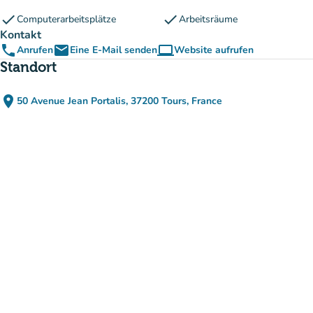
check
check
Computerarbeitsplätze
Arbeitsräume
Kontakt
phone
email
computer
Anrufen
Eine E-Mail senden
Website aufrufen
(new tab)
Standort
place
50 Avenue Jean Portalis, 37200 Tours, France
(in Google Maps öffnen)
(new tab)