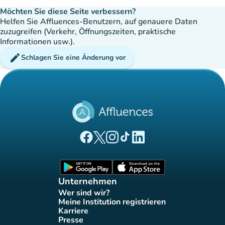
Möchten Sie diese Seite verbessern?
Helfen Sie Affluences-Benutzern, auf genauere Daten
zuzugreifen (Verkehr, Öffnungszeiten, praktische
Informationen usw.).
edit
Schlagen Sie eine Änderung vor
(new tab)
(new tab)
(new tab)
(new tab)
(new tab)
Affluences Facebook-Seite
Affluences Twitter-Seite
Affluences Instagram-Seite
Affluences Tiktok-Seite
Affluences LinkedIn-Seit
(new tab)
(new tab)
Unternehmen
Wer sind wir?
(new tab)
Meine Institution registrieren
(new tab)
Karriere
(new tab)
Presse
(new tab)