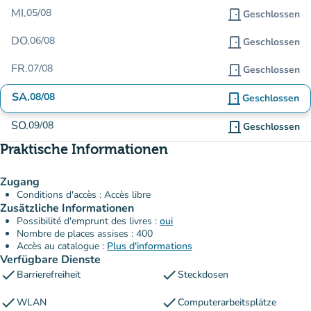
MI.
05/08
door_front
Geschlossen
DO.
06/08
door_front
Geschlossen
FR.
07/08
door_front
Geschlossen
SA.
08/08
door_front
Geschlossen
SO.
09/08
door_front
Geschlossen
Praktische Informationen
Zugang
Conditions d'accès : Accès libre
Zusätzliche Informationen
Possibilité d'emprunt des livres :
oui
Nombre de places assises : 400
Accès au catalogue :
Plus d'informations
Verfügbare Dienste
check
check
Barrierefreiheit
Steckdosen
check
check
WLAN
Computerarbeitsplätze