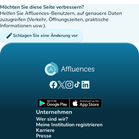
Möchten Sie diese Seite verbessern?
Helfen Sie Affluences-Benutzern, auf genauere Daten
zuzugreifen (Verkehr, Öffnungszeiten, praktische
Informationen usw.).
edit
Schlagen Sie eine Änderung vor
(new tab)
(new tab)
(new tab)
(new tab)
(new tab)
Affluences Facebook-Seite
Affluences Twitter-Seite
Affluences Instagram-Seite
Affluences Tiktok-Seite
Affluences LinkedIn-Seit
(new tab)
(new tab)
Unternehmen
Wer sind wir?
(new tab)
Meine Institution registrieren
(new tab)
Karriere
(new tab)
Presse
(new tab)