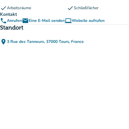
check
check
Arbeitsräume
Schließfächer
Kontakt
phone
email
computer
Anrufen
Eine E-Mail senden
Website aufrufen
(new tab)
Standort
place
3 Rue des Tanneurs, 37000 Tours, France
(in Google Maps öffnen)
(new tab)