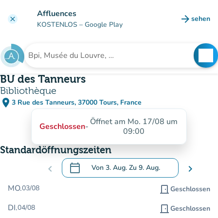
Gehe zum Hauptinhalt
Affluences
arrow_forward
sehen
clear
(new ta
KOSTENLOS
– Google Play
search
See
Suche nach einer Einrichtung
BU des Tanneurs
Bibliothèque
place
3 Rue des Tanneurs, 37000 Tours, France
(in Google Maps öffnen)
(new tab)
Öffnet am Mo. 17/08 um
Geschlossen
-
09:00
Standardöffnungszeiten
calendar_today
chevron_left
Von
3. Aug.
Zu
9. Aug.
chevron_right
.
Öffnen Sie den Kalender, um Daten zu än
MO.
03/08
door_front
Geschlossen
DI.
04/08
door_front
Geschlossen