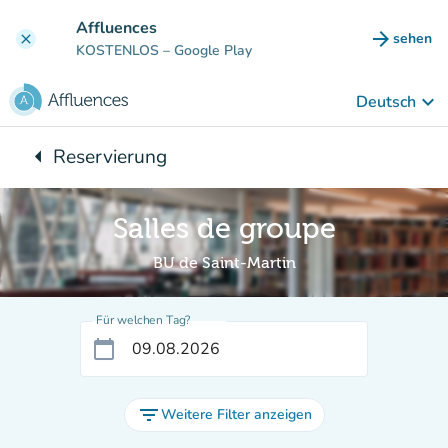
Gehe zum Hauptinhalt
Affluences
arrow_forward
sehen
clear
(new ta
KOSTENLOS
– Google Play
keyboard_arrow_down
Deutsch
arrow_left
Reservierung
Zurück zu:
Salles de groupe
BU de Saint-Martin
Für welchen Tag?
calendar_today
filter_list
Weitere Filter anzeigen