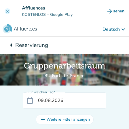
Gehe zum Hauptinhalt
Affluences
arrow_forward
sehen
clear
(new ta
KOSTENLOS
– Google Play
keyboard_arrow_down
Deutsch
arrow_left
Reservierung
Zurück zu:
Gruppenarbeitsraum
BU Fort-de-France
Für welchen Tag?
calendar_today
filter_list
Weitere Filter anzeigen