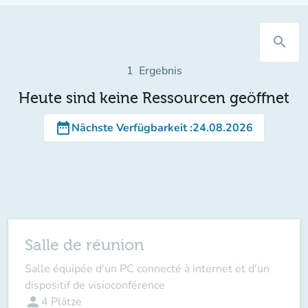
search
1
Ergebnis
Heute sind keine Ressourcen geöffnet
date_range
Nächste Verfügbarkeit
:
24.08.2026
Salle de réunion
Salle équipée d'un PC connecté à internet et d'un
dispositif de visioconférence
person
4
Plätze