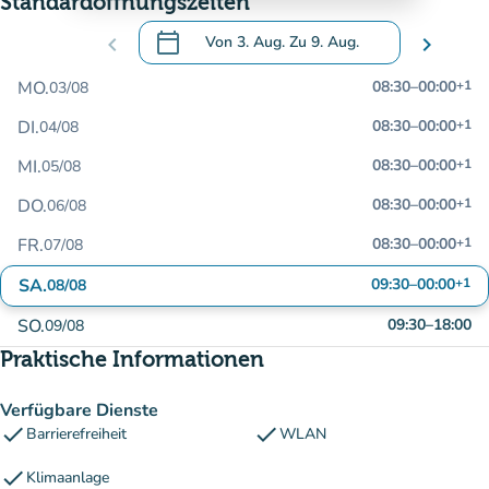
Standardöffnungszeiten
calendar_today
chevron_left
Von
3. Aug.
Zu
9. Aug.
chevron_right
.
Öffnen Sie den Kalender, um Daten zu än
MO.
08:30
–
00:00
+1
03/08
DI.
08:30
–
00:00
+1
04/08
MI.
08:30
–
00:00
+1
05/08
DO.
08:30
–
00:00
+1
06/08
FR.
08:30
–
00:00
+1
07/08
SA.
09:30
–
00:00
+1
08/08
SO.
09:30
–
18:00
09/08
Praktische Informationen
Verfügbare Dienste
check
check
Barrierefreiheit
WLAN
check
Klimaanlage