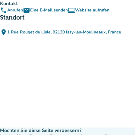
Kontakt
phone
email
computer
Anrufen
Eine E-Mail senden
Website aufrufen
(new tab)
Standort
place
1 Rue Rouget de Lisle, 92130 Issy-les-Moulineaux, France
(in Google Maps öffnen)
(new tab)
Möchten Sie diese Seite verbessern?