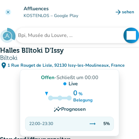
Gehe zum Hauptinhalt
Affluences
arrow_forward
sehen
clear
(new ta
KOSTENLOS
– Google Play
search
See
Suche nach einer Einrichtung
Halles BIltoki D'Issy
Biltoki
place
1 Rue Rouget de Lisle, 92130 Issy-les-Moulineaux, France
(in Google Maps öffnen)
(new tab)
Offen
-
Schließt um 00:00
Live
0
%
5%
Belegung
insights
Prognosen
trending_flat
22:00
–
23:30
5%
Stabil