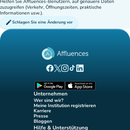
Helfen Sie Affluences-Benutzern, auf genauere Daten
zuzugreifen (Verkehr, Öffnungszeiten, praktische
Informationen usw.).
edit
Schlagen Sie eine Änderung vor
(new tab)
(new tab)
(new tab)
(new tab)
(new tab)
Affluences Facebook-Seite
Affluences Twitter-Seite
Affluences Instagram-Seite
Affluences Tiktok-Seite
Affluences LinkedIn-Seit
(new tab)
(new tab)
Unternehmen
Wer sind wir?
(new tab)
Meine Institution registrieren
(new tab)
Karriere
(new tab)
Presse
(new tab)
Bloggen
(new tab)
Hilfe & Unterstützung