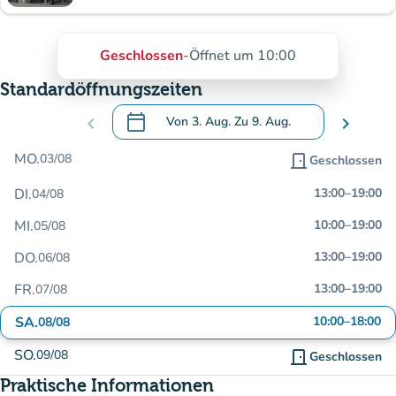
Geschlossen
-
Öffnet um 10:00
Standardöffnungszeiten
calendar_today
chevron_left
Von
3. Aug.
Zu
9. Aug.
chevron_right
.
Öffnen Sie den Kalender, um Daten zu än
MO.
03/08
door_front
Geschlossen
DI.
13:00
–
19:00
04/08
MI.
10:00
–
19:00
05/08
DO.
13:00
–
19:00
06/08
FR.
13:00
–
19:00
07/08
SA.
10:00
–
18:00
08/08
SO.
09/08
door_front
Geschlossen
Praktische Informationen