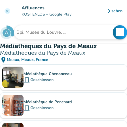
Gehe zum Hauptinhalt
Affluences
arrow_forward
sehen
clear
(new ta
KOSTENLOS
– Google Play
search
See
Suche nach einer Einrichtung
Médiathèques du Pays de Meaux
Médiathèques du Pays de Meaux
place
Meaux, Meaux, France
(in Google Maps öffnen)
(new tab)
Unterinstitutionen
Médiathèque Chenonceau
door_front
Geschlossen
Médiathèque de Penchard
door_front
Geschlossen