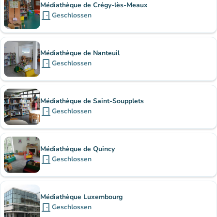
Médiathèque de Crégy-lès-Meaux
door_front
Geschlossen
Médiathèque de Nanteuil
door_front
Geschlossen
Médiathèque de Saint-Soupplets
door_front
Geschlossen
Médiathèque de Quincy
door_front
Geschlossen
Médiathèque Luxembourg
door_front
Geschlossen