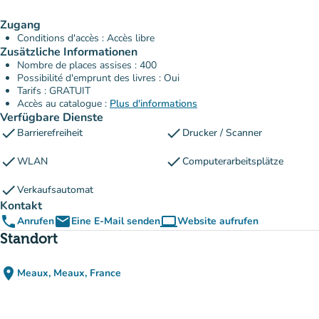
Zugang
Conditions d'accès : Accès libre
Zusätzliche Informationen
Nombre de places assises : 400
Possibilité d'emprunt des livres : Oui
Tarifs : GRATUIT
Accès au catalogue :
Plus d'informations
Verfügbare Dienste
check
check
Barrierefreiheit
Drucker / Scanner
check
check
WLAN
Computerarbeitsplätze
check
Verkaufsautomat
Kontakt
phone
email
computer
Anrufen
Eine E-Mail senden
Website aufrufen
(new tab)
Standort
place
Meaux, Meaux, France
(in Google Maps öffnen)
(new tab)