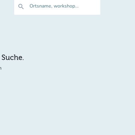
Ortsname, workshop...
search
e Suche.
n