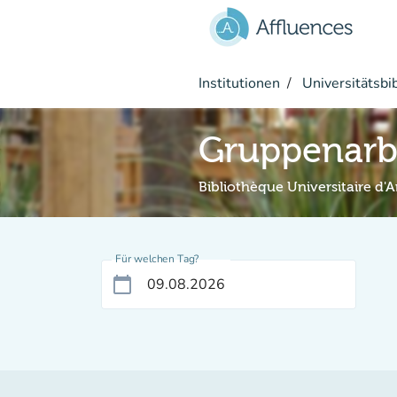
Gehe zum Hauptinhalt
Institutionen
Universitätsbi
Gruppenarb
Bibliothèque Universitaire d'A
Für welchen Tag?
calendar_today