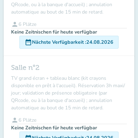
QRcode, ou à la banque d'accueil)
; annulation
automatique au bout de 15 min de retard.
person
6
Plätze
Keine Zeitnischen für heute verfügbar
date_range
Nächste Verfügbarkeit
:
24.08.2026
Salle n°2
TV grand écran + tableau blanc (kit crayons
disponible en prêt à l'accueil). Réservation 3h maxi/
jour;
validation de présence obligatoire (par
QRcode, ou à la banque d'accueil)
; annulation
automatique au bout de 15 min de retard.
person
6
Plätze
Keine Zeitnischen für heute verfügbar
date_range
Nächste Verfügbarkeit
:
24.08.2026