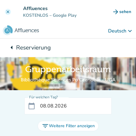
Gehe zum Hauptinhalt
Affluences
arrow_forward
sehen
clear
(new ta
KOSTENLOS
– Google Play
keyboard_arrow_down
Deutsch
arrow_left
Reservierung
Zurück zu:
Gruppenarbeitsraum
Bibliothèque Sciences Po Grenoble - UGA
Für welchen Tag?
calendar_today
filter_list
Weitere Filter anzeigen