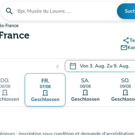
search
Suc
Suche nach einer Einrichtung
ès-France
France
share
Te
mail_outline
Ko
calendar_today
Von
3. Aug.
Zu
9. Aug.
chevron_left
.
Öffnen Sie den Kalender, um
DO.
SA.
SO.
FR.
06/08
08/08
09/08
07/08
door_front
door_front
door_front
door_front
chlossen
Geschlossen
Geschloss
Geschlossen
térieurs : inscription sous condition et demande d'accréditation 