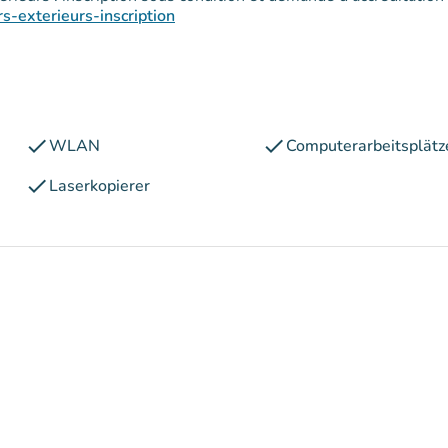
s-exterieurs-inscription
check
check
WLAN
Computerarbeitsplätz
check
Laserkopierer