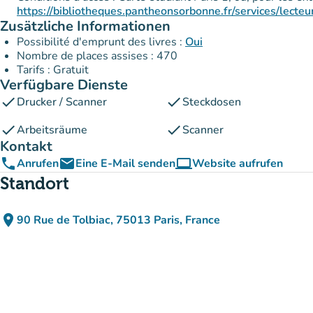
https://bibliotheques.pantheonsorbonne.fr/services/lecteur
Zusätzliche Informationen
Possibilité d'emprunt des livres :
Oui
Nombre de places assises : 470
Tarifs : Gratuit
Verfügbare Dienste
check
check
Drucker / Scanner
Steckdosen
check
check
Arbeitsräume
Scanner
Kontakt
phone
email
computer
Anrufen
Eine E-Mail senden
Website aufrufen
(new tab)
Standort
place
90 Rue de Tolbiac, 75013 Paris, France
(in Google Maps öffnen)
(new tab)