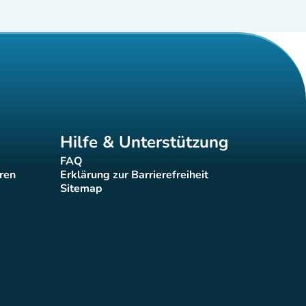
Hilfe & Unterstützung
FAQ
(new tab)
eren
Erklärung zur Barrierefreiheit
(new tab)
Sitemap
(new tab)