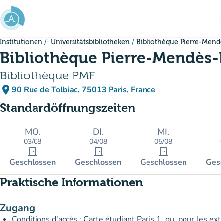
Gehe zum Hauptinhalt
Institutionen
Universitätsbibliotheken
Bibliothèque Pierre-Mend
Bibliothèque Pierre-Mendès-
Bibliothèque PMF
place
90 Rue de Tolbiac, 75013 Paris, France
(in Google Maps öffnen)
(new tab)
Standardöffnungszeiten
MO.
DI.
MI.
03/08
04/08
05/08
door_front
door_front
door_front
Geschlossen
Geschlossen
Geschlossen
Ges
Praktische Informationen
Zugang
Conditions d'accès : Carte étudiant Paris 1, ou, pour les ex