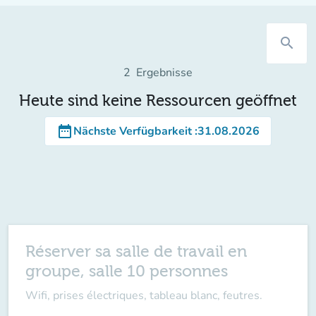
search
2
Ergebnisse
Heute sind keine Ressourcen geöffnet
date_range
Nächste Verfügbarkeit
:
31.08.2026
Réserver sa salle de travail en
groupe, salle 10 personnes
Wifi, prises électriques, tableau blanc, feutres.