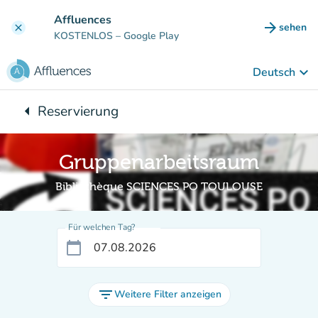
Gehe zum Hauptinhalt
Affluences
arrow_forward
sehen
clear
(new ta
KOSTENLOS
– Google Play
keyboard_arrow_down
Deutsch
arrow_left
Reservierung
Zurück zu:
Gruppenarbeitsraum
Bibliothèque SCIENCES PO TOULOUSE
Für welchen Tag?
calendar_today
filter_list
Weitere Filter anzeigen