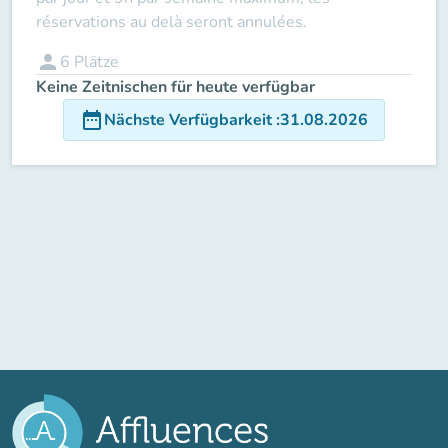
réservations au delà seront annulées.
person
6
Plätze
Keine Zeitnischen für heute verfügbar
date_range
Nächste Verfügbarkeit
:
31.08.2026