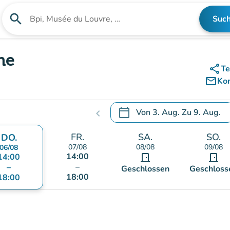
search
Suc
Suche nach einer Einrichtung
he
share
Te
mail_outline
Ko
calendar_today
Von
3. Aug.
Zu
9. Aug.
chevron_left
.
Öffnen Sie den Kalender, um
FR.
SA.
SO.
DO.
07/08
08/08
09/08
06/08
14:00
14:00
door_front
door_front
–
–
Geschlossen
Geschloss
18:00
18:00