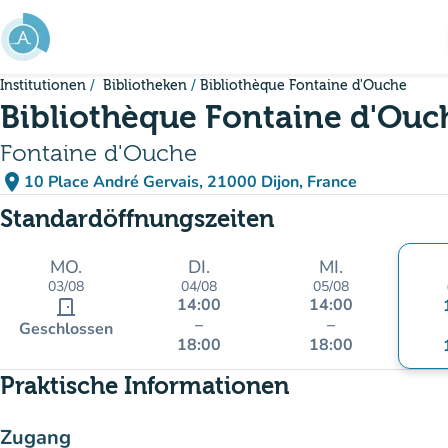
Gehe zum Hauptinhalt
Institutionen
Bibliotheken
Bibliothèque Fontaine d'Ouche
Bibliothèque Fontaine d'Ouc
Fontaine d'Ouche
place
10 Place André Gervais, 21000 Dijon, France
(in Google Maps öffnen)
(new tab)
Standardöffnungszeiten
MO.
DI.
MI.
03/08
04/08
05/08
14:00
14:00
door_front
–
–
Geschlossen
18:00
18:00
Praktische Informationen
Zugang