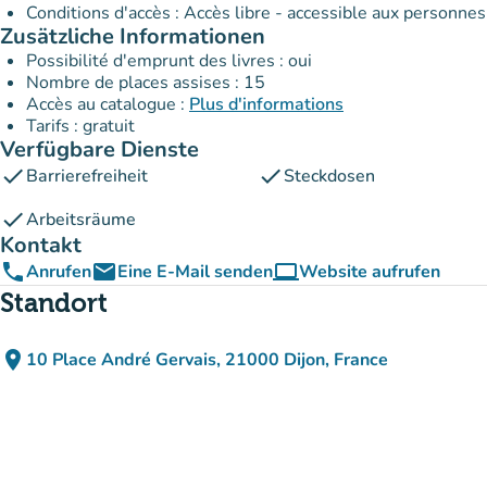
Conditions d'accès : Accès libre - accessible aux personnes
Zusätzliche Informationen
Possibilité d'emprunt des livres : oui
Nombre de places assises : 15
Accès au catalogue :
Plus d'informations
Tarifs : gratuit
Verfügbare Dienste
check
check
Barrierefreiheit
Steckdosen
check
Arbeitsräume
Kontakt
phone
email
computer
Anrufen
Eine E-Mail senden
Website aufrufen
(new tab)
Standort
place
10 Place André Gervais, 21000 Dijon, France
(in Google Maps öffnen)
(new tab)