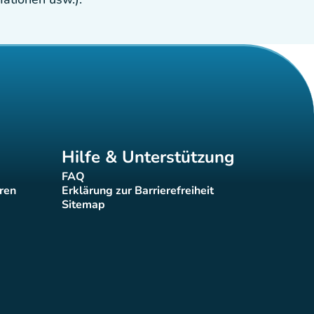
Hilfe & Unterstützung
FAQ
(new tab)
eren
Erklärung zur Barrierefreiheit
(new tab)
Sitemap
(new tab)