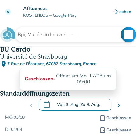
Gehe zum Hauptinhalt
Affluences
arrow_forward
sehen
clear
(new ta
KOSTENLOS
– Google Play
search
See
Suche nach einer Einrichtung
BU Cardo
Université de Strasbourg
place
7 Rue de l'Écarlate, 67082 Strasbourg, France
(in Google Maps öffnen)
(new tab)
Öffnet am Mo. 17/08 um
Geschlossen
-
09:00
Standardöffnungszeiten
calendar_today
chevron_left
Von
3. Aug.
Zu
9. Aug.
chevron_right
.
Öffnen Sie den Kalender, um Daten zu än
MO.
03/08
door_front
Geschlossen
DI.
04/08
door_front
Geschlossen