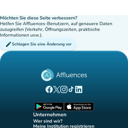
Möchten Sie diese Seite verbessern?
Helfen Sie Affluences-Benutzern, auf genauere Daten
zuzugreifen (Verkehr, Öffnungszeiten, praktische
Informationen usw.).
edit
Schlagen Sie eine Änderung vor
(new tab)
(new tab)
(new tab)
(new tab)
(new tab)
Affluences Facebook-Seite
Affluences Twitter-Seite
Affluences Instagram-Seite
Affluences Tiktok-Seite
Affluences LinkedIn-Seit
(new tab)
(new tab)
Unternehmen
Wer sind wir?
(new tab)
Meine Institution registrieren