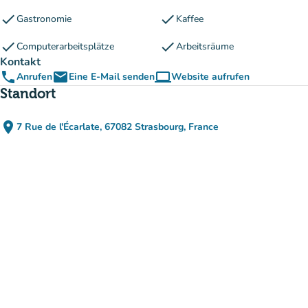
check
check
Gastronomie
Kaffee
check
check
Computerarbeitsplätze
Arbeitsräume
Kontakt
phone
email
computer
Anrufen
Eine E-Mail senden
Website aufrufen
(new tab)
Standort
place
7 Rue de l'Écarlate, 67082 Strasbourg, France
(in Google Maps öffnen)
(new tab)