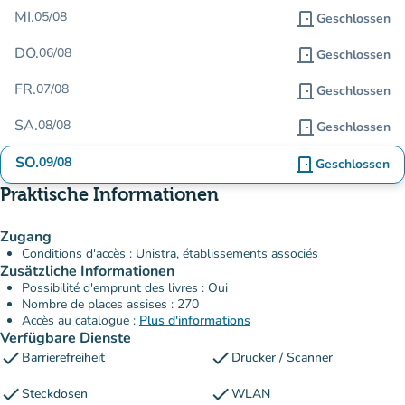
MI.
05/08
door_front
Geschlossen
DO.
06/08
door_front
Geschlossen
FR.
07/08
door_front
Geschlossen
SA.
08/08
door_front
Geschlossen
SO.
09/08
door_front
Geschlossen
Praktische Informationen
Zugang
Conditions d'accès : Unistra, établissements associés
Zusätzliche Informationen
Possibilité d'emprunt des livres : Oui
Nombre de places assises : 270
Accès au catalogue :
Plus d'informations
Verfügbare Dienste
check
check
Barrierefreiheit
Drucker / Scanner
check
check
Steckdosen
WLAN