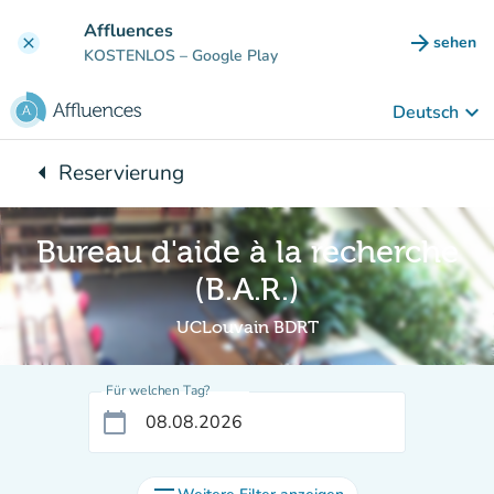
Gehe zum Hauptinhalt
Affluences
arrow_forward
sehen
clear
(new ta
KOSTENLOS
– Google Play
keyboard_arrow_down
Deutsch
arrow_left
Reservierung
Zurück zu:
Bureau d'aide à la recherche
(B.A.R.)
UCLouvain BDRT
Für welchen Tag?
calendar_today