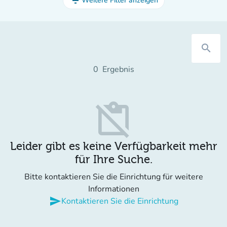
filter_list
Weitere Filter anzeigen
search
0
Ergebnis
content_paste_off
Leider gibt es keine Verfügbarkeit mehr
für Ihre Suche.
Bitte kontaktieren Sie die Einrichtung für weitere
Informationen
send
Kontaktieren Sie die Einrichtung