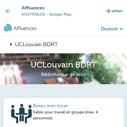
Gehe zum Hauptinhalt
Affluences
arrow_forward
sehen
clear
(new ta
KOSTENLOS
– Google Play
keyboard_arrow_down
Deutsch
arrow_left
UCLouvain BDRT
Zurück zu:
UCLouvain BDRT
Bibliothèque de droit
Boxes avec écran
Salles pour travail en groupe (max. 4
personnes)