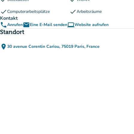
check
check
Computerarbeitsplätze
Arbeitsräume
Kontakt
phone
email
computer
Anrufen
Eine E-Mail senden
Website aufrufen
(new tab)
Standort
place
30 avenue Corentin Cariou, 75019 Paris, France
(in Google Maps öffnen)
(new tab)