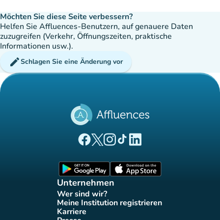
Möchten Sie diese Seite verbessern?
Helfen Sie Affluences-Benutzern, auf genauere Daten
zuzugreifen (Verkehr, Öffnungszeiten, praktische
Informationen usw.).
edit
Schlagen Sie eine Änderung vor
(new tab)
(new tab)
(new tab)
(new tab)
(new tab)
Affluences Facebook-Seite
Affluences Twitter-Seite
Affluences Instagram-Seite
Affluences Tiktok-Seite
Affluences LinkedIn-Seit
(new tab)
(new tab)
Unternehmen
Wer sind wir?
(new tab)
Meine Institution registrieren
(new tab)
Karriere
(new tab)