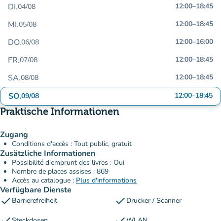
DI.
12:00
–
18:45
04/08
MI.
12:00
–
18:45
05/08
DO.
12:00
–
16:00
06/08
FR.
12:00
–
18:45
07/08
SA.
12:00
–
18:45
08/08
SO.
12:00
–
18:45
09/08
Praktische Informationen
Zugang
Conditions d'accès : Tout public, gratuit
Zusätzliche Informationen
Possibilité d'emprunt des livres : Oui
Nombre de places assises : 869
Accès au catalogue :
Plus d'informations
Verfügbare Dienste
check
check
Barrierefreiheit
Drucker / Scanner
check
check
Steckdosen
WLAN