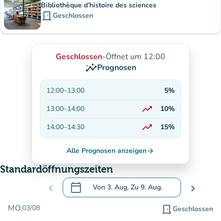
Bibliothèque d’histoire des sciences
door_front
Geschlossen
Geschlossen
-
Öffnet um 12:00
insights
Prognosen
12:00
–
13:00
5%
trending_up
13:00
–
14:00
10%
Auf dem Vormarsch
trending_up
14:00
–
14:30
15%
Auf dem Vormarsch
Alle Prognosen anzeigen
arrow_forward
Standardöffnungszeiten
calendar_today
chevron_left
Von
3. Aug.
Zu
9. Aug.
chevron_right
.
Öffnen Sie den Kalender, um Daten zu än
MO.
03/08
door_front
Geschlossen