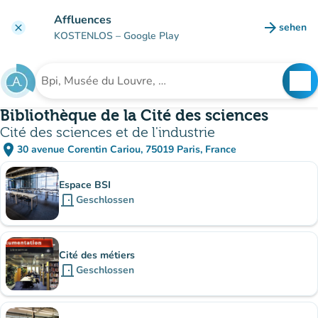
Gehe zum Hauptinhalt
Affluences
arrow_forward
sehen
clear
(new ta
KOSTENLOS
– Google Play
search
See
Suche nach einer Einrichtung
Bibliothèque de la Cité des sciences
Cité des sciences et de l'industrie
place
30 avenue Corentin Cariou, 75019 Paris, France
(in Google Maps öffnen)
(new tab)
Unterinstitutionen
Espace BSI
door_front
Geschlossen
Cité des métiers
door_front
Geschlossen