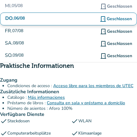
MI.
05/08
door_front
Geschlossen
DO.
06/08
door_front
Geschlossen
FR.
07/08
door_front
Geschlossen
SA.
08/08
door_front
Geschlossen
SO.
09/08
door_front
Geschlossen
Praktische Informationen
Zugang
Condiciones de acceso :
Acceso libre para los miembros de UTEC
Zusätzliche Informationen
Catálogo :
Más informaciones
Préstamo de libros :
Consulta en sala y préstamo a domicilio
Número de asientos : Aforo 100%
Verfügbare Dienste
check
check
Steckdosen
WLAN
check
check
Computerarbeitsplätze
Klimaanlage