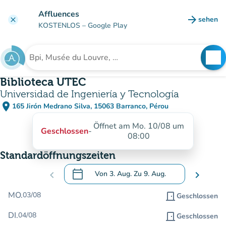
Gehe zum Hauptinhalt
Affluences
arrow_forward
sehen
clear
(new ta
KOSTENLOS
– Google Play
search
See
Suche nach einer Einrichtung
Biblioteca UTEC
Universidad de Ingeniería y Tecnología
place
165 Jirón Medrano Silva, 15063 Barranco, Pérou
(in Google Maps öffnen)
(new tab)
Öffnet am Mo. 10/08 um
Geschlossen
-
08:00
Standardöffnungszeiten
calendar_today
chevron_left
Von
3. Aug.
Zu
9. Aug.
chevron_right
.
Öffnen Sie den Kalender, um Daten zu än
MO.
03/08
door_front
Geschlossen
DI.
04/08
door_front
Geschlossen