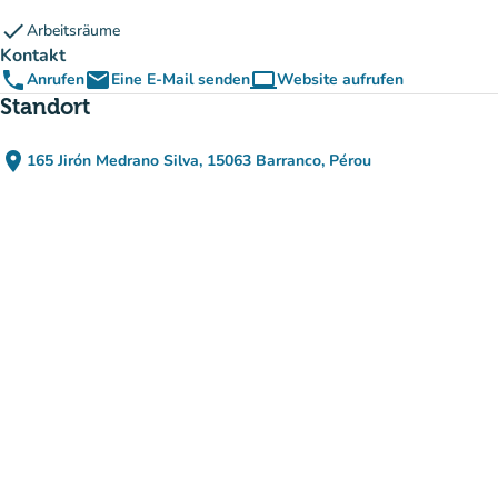
check
Arbeitsräume
Kontakt
phone
email
computer
Anrufen
Eine E-Mail senden
Website aufrufen
(new tab)
Standort
place
165 Jirón Medrano Silva, 15063 Barranco, Pérou
(in Google Maps öffnen)
(new tab)