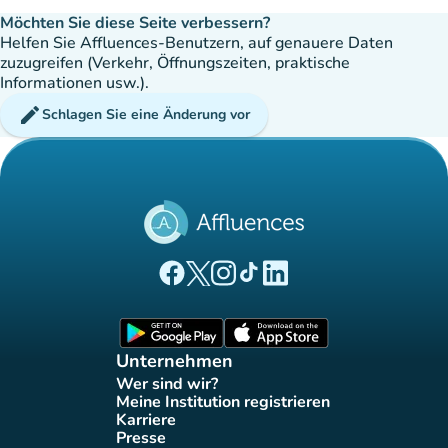
Möchten Sie diese Seite verbessern?
Helfen Sie Affluences-Benutzern, auf genauere Daten
zuzugreifen (Verkehr, Öffnungszeiten, praktische
Informationen usw.).
edit
Schlagen Sie eine Änderung vor
(new tab)
(new tab)
(new tab)
(new tab)
(new tab)
Affluences Facebook-Seite
Affluences Twitter-Seite
Affluences Instagram-Seite
Affluences Tiktok-Seite
Affluences LinkedIn-Seit
(new tab)
(new tab)
Unternehmen
Wer sind wir?
(new tab)
Meine Institution registrieren
(new tab)
Karriere
(new tab)
Presse
(new tab)