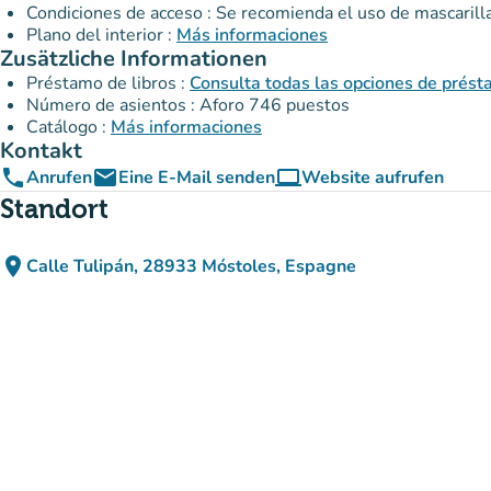
Condiciones de acceso : Se recomienda el uso de mascarilla
Plano del interior :
Más informaciones
Zusätzliche Informationen
Préstamo de libros :
Consulta todas las opciones de prés
Número de asientos : Aforo 746 puestos
Catálogo :
Más informaciones
Kontakt
phone
email
computer
Anrufen
Eine E-Mail senden
Website aufrufen
(new tab)
Standort
place
Calle Tulipán, 28933 Móstoles, Espagne
(in Google Maps öffnen)
(new tab)