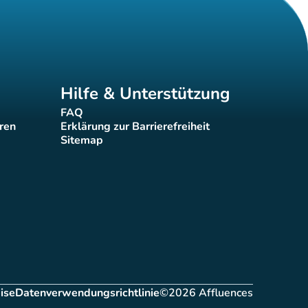
Hilfe & Unterstützung
FAQ
(new tab)
eren
Erklärung zur Barrierefreiheit
(new tab)
Sitemap
(new tab)
ise
Datenverwendungsrichtlinie
©2026 Affluences
ab)
(new tab)