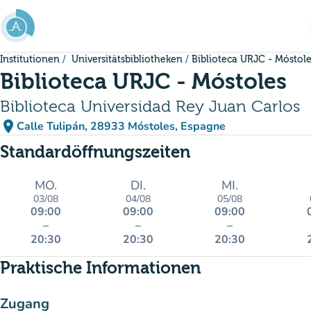
Gehe zum Hauptinhalt
Institutionen
Universitätsbibliotheken
Biblioteca URJC - Móstol
Biblioteca URJC - Móstoles
Biblioteca Universidad Rey Juan Carlos
place
Calle Tulipán, 28933 Móstoles, Espagne
(in Google Maps öffnen)
(new tab)
Standardöffnungszeiten
MO.
DI.
MI.
03/08
04/08
05/08
09:00
09:00
09:00
–
–
–
20:30
20:30
20:30
Praktische Informationen
Zugang