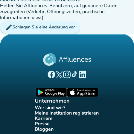
Helfen Sie Affluences-Benutzern, auf genauere Daten
zuzugreifen (Verkehr, Öffnungszeiten, praktische
Informationen usw.).
edit
Schlagen Sie eine Änderung vor
(new tab)
(new tab)
(new tab)
(new tab)
(new tab)
Affluences Facebook-Seite
Affluences Twitter-Seite
Affluences Instagram-Seite
Affluences Tiktok-Seite
Affluences LinkedIn-Seit
(new tab)
(new tab)
Unternehmen
Wer sind wir?
(new tab)
Meine Institution registrieren
(new tab)
Karriere
(new tab)
Presse
(new tab)
Bloggen
(new tab)