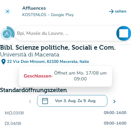
Gehe zum Hauptinhalt
Affluences
arrow_forward
sehen
clear
(new ta
KOSTENLOS
– Google Play
search
See
Suche nach einer Einrichtung
Bibl. Scienze politiche, Sociali e Com.
Università di Macerata
place
22 Via Don Minzoni, 62100 Macerata, Italie
(in Google Maps öffnen)
(new tab)
Öffnet am Mo. 17/08 um
Geschlossen
-
09:00
Standardöffnungszeiten
calendar_today
chevron_left
Von
3. Aug.
Zu
9. Aug.
chevron_right
.
Öffnen Sie den Kalender, um Daten zu än
MO.
09:00
–
14:00
03/08
DI.
09:00
–
14:00
04/08