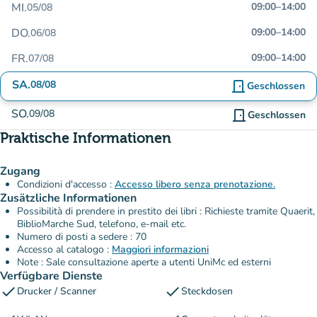
MI.
09:00
–
14:00
05/08
DO.
09:00
–
14:00
06/08
FR.
09:00
–
14:00
07/08
SA.
08/08
door_front
Geschlossen
SO.
09/08
door_front
Geschlossen
Praktische Informationen
Zugang
Condizioni d'accesso :
Accesso libero senza prenotazione.
Zusätzliche Informationen
Possibilità di prendere in prestito dei libri : Richieste tramite Quaerit,
BiblioMarche Sud, telefono, e-mail etc.
Numero di posti a sedere : 70
Accesso al catalogo :
Maggiori informazioni
Note : Sale consultazione aperte a utenti UniMc ed esterni
Verfügbare Dienste
check
check
Drucker / Scanner
Steckdosen