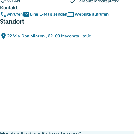
check
check
WLAN
Computerarbeitsplätze
Kontakt
phone
email
computer
Anrufen
Eine E-Mail senden
Website aufrufen
(new tab)
Standort
place
22 Via Don Minzoni, 62100 Macerata, Italie
(in Google Maps öffnen)
(new tab)
Möchten Sie diese Seite verbessern?