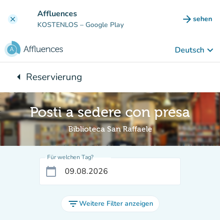
Gehe zum Hauptinhalt
Affluences
arrow_forward
sehen
clear
(new ta
KOSTENLOS
– Google Play
keyboard_arrow_down
Deutsch
arrow_left
Reservierung
Zurück zu:
Posti a sedere con presa
Biblioteca San Raffaele
Für welchen Tag?
calendar_today
filter_list
Weitere Filter anzeigen