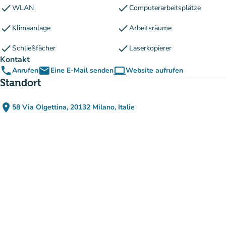
check
check
WLAN
Computerarbeitsplätze
check
check
Klimaanlage
Arbeitsräume
check
check
Schließfächer
Laserkopierer
Kontakt
phone
email
computer
Anrufen
Eine E-Mail senden
Website aufrufen
(new tab)
Standort
place
58 Via Olgettina, 20132 Milano, Italie
(in Google Maps öffnen)
(new tab)