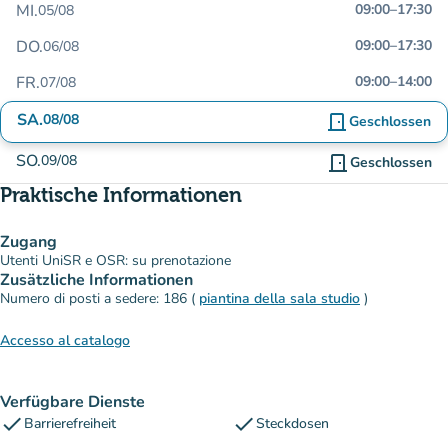
MI.
09:00
–
17:30
05/08
DO.
09:00
–
17:30
06/08
FR.
09:00
–
14:00
07/08
SA.
08/08
door_front
Geschlossen
SO.
09/08
door_front
Geschlossen
Praktische Informationen
Zugang
Utenti UniSR e OSR: su prenotazione
Zusätzliche Informationen
Numero di posti a sedere: 186 (
piantina della sala studio
)
Accesso al catalogo
Verfügbare Dienste
check
check
Barrierefreiheit
Steckdosen