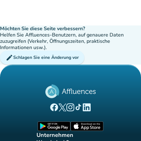
Möchten Sie diese Seite verbessern?
Helfen Sie Affluences-Benutzern, auf genauere Daten
zuzugreifen (Verkehr, Öffnungszeiten, praktische
Informationen usw.).
edit
Schlagen Sie eine Änderung vor
(new tab)
(new tab)
(new tab)
(new tab)
(new tab)
Affluences Facebook-Seite
Affluences Twitter-Seite
Affluences Instagram-Seite
Affluences Tiktok-Seite
Affluences LinkedIn-Seit
(new tab)
(new tab)
Unternehmen