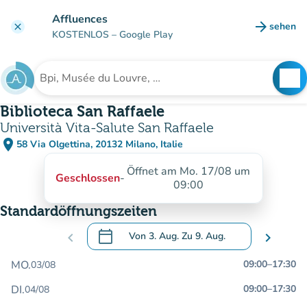
Gehe zum Hauptinhalt
Affluences
arrow_forward
sehen
clear
(new ta
KOSTENLOS
– Google Play
search
See
Suche nach einer Einrichtung
Biblioteca San Raffaele
Università Vita-Salute San Raffaele
place
58 Via Olgettina, 20132 Milano, Italie
(in Google Maps öffnen)
(new tab)
Öffnet am Mo. 17/08 um
Geschlossen
-
09:00
Standardöffnungszeiten
calendar_today
chevron_left
Von
3. Aug.
Zu
9. Aug.
chevron_right
.
Öffnen Sie den Kalender, um Daten zu än
MO.
09:00
–
17:30
03/08
DI.
09:00
–
17:30
04/08