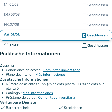
MI.
05/08
door_front
Geschlossen
DO.
06/08
door_front
Geschlossen
FR.
07/08
door_front
Geschlossen
SA.
08/08
door_front
Geschlossen
SO.
09/08
door_front
Geschlossen
Praktische Informationen
Zugang
Condiciones de acceso :
Comunitat universitària
Plano del interior :
Más informaciones
Zusätzliche Informationen
Número de asientos : 155 (75 seients planta -1 i 80 seients a la
planta 0)
Catálogo :
Más informaciones
Préstamo de libros :
Comunitat universitària
Verfügbare Dienste
check
check
Barrierefreiheit
Steckdosen