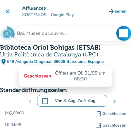
Gehe zum Hauptinhalt
Affluences
arrow_forward
sehen
clear
(new ta
KOSTENLOS
– Google Play
search
See
Suche nach einer Einrichtung
Biblioteca Oriol Bohigas (ETSAB)
Univ. Politècnica de Catalunya (UPC)
place
649 Avinguda Diagonal, 08028 Barcelona, Espagne
(in Google Maps öffnen)
(new tab)
Öffnet am Di. 01/09 um
Geschlossen
-
08:30
Standardöffnungszeiten
calendar_today
chevron_left
Von
3. Aug.
Zu
9. Aug.
chevron_right
.
Öffnen Sie den Kalender, um Daten zu än
MO.
03/08
door_front
Geschlossen
DI.
04/08
door_front
Geschlossen