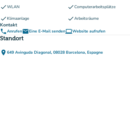
check
check
WLAN
Computerarbeitsplätze
check
check
Klimaanlage
Arbeitsräume
Kontakt
phone
email
computer
Anrufen
Eine E-Mail senden
Website aufrufen
(new tab)
Standort
place
649 Avinguda Diagonal, 08028 Barcelona, Espagne
(in Google Maps öffnen)
(new tab)