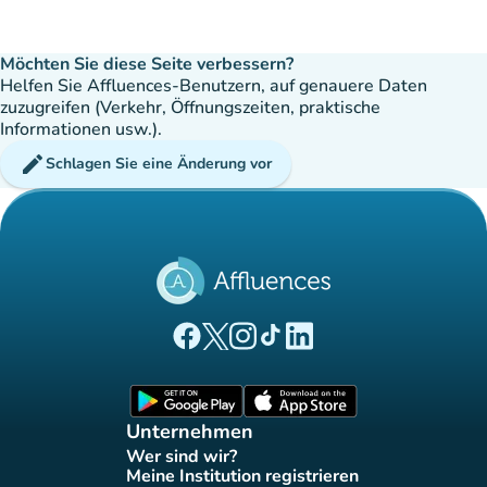
Möchten Sie diese Seite verbessern?
Helfen Sie Affluences-Benutzern, auf genauere Daten
zuzugreifen (Verkehr, Öffnungszeiten, praktische
Informationen usw.).
edit
Schlagen Sie eine Änderung vor
(new tab)
(new tab)
(new tab)
(new tab)
(new tab)
Affluences Facebook-Seite
Affluences Twitter-Seite
Affluences Instagram-Seite
Affluences Tiktok-Seite
Affluences LinkedIn-Seit
(new tab)
(new tab)
Unternehmen
Wer sind wir?
(new tab)
Meine Institution registrieren
(new tab)