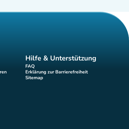
Hilfe & Unterstützung
FAQ
(new tab)
eren
Erklärung zur Barrierefreiheit
(new tab)
Sitemap
(new tab)