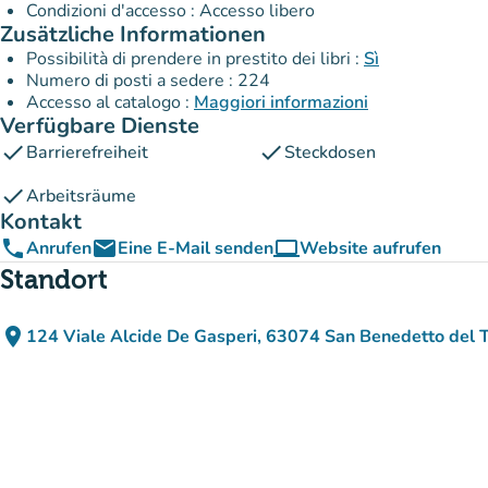
Condizioni d'accesso : Accesso libero
Zusätzliche Informationen
Possibilità di prendere in prestito dei libri :
Sì
Numero di posti a sedere : 224
Accesso al catalogo :
Maggiori informazioni
Verfügbare Dienste
check
check
Barrierefreiheit
Steckdosen
check
Arbeitsräume
Kontakt
phone
email
computer
Anrufen
Eine E-Mail senden
Website aufrufen
(new tab)
Standort
place
124 Viale Alcide De Gasperi, 63074 San Benedetto del Tr
(in Google Maps öffnen)
(new tab)