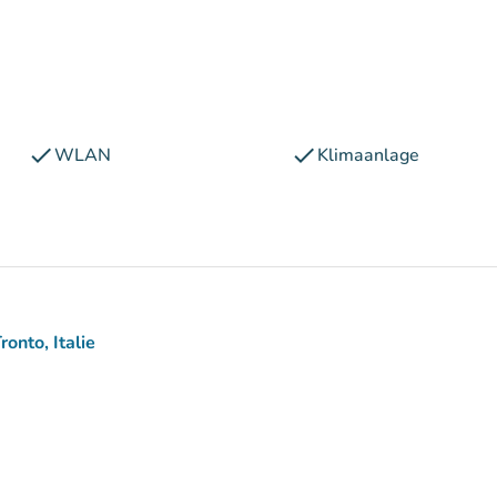
check
check
WLAN
Klimaanlage
onto, Italie