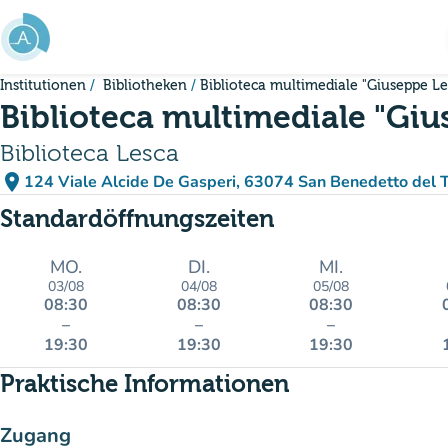
Gehe zum Hauptinhalt
Institutionen
Bibliotheken
Biblioteca multimediale "Giuseppe Le
Biblioteca multimediale "Giu
Biblioteca Lesca
place
124 Viale Alcide De Gasperi, 63074 San Benedetto del Tr
(in Google Maps öffnen)
(new tab)
Standardöffnungszeiten
MO.
DI.
MI.
03/08
04/08
05/08
08:30
08:30
08:30
–
–
–
19:30
19:30
19:30
Praktische Informationen
Zugang