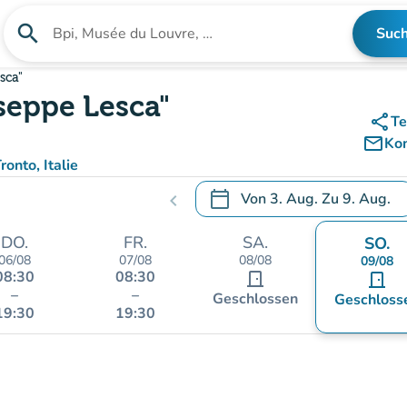
search
Suc
Suche nach einer Einrichtung
sca"
seppe Lesca"
share
Te
mail_outline
Ko
onto, Italie
calendar_today
Von
3. Aug.
Zu
9. Aug.
chevron_left
.
Öffnen Sie den Kalender, um
DO.
FR.
SA.
SO.
06/08
07/08
08/08
09/08
08:30
08:30
door_front
door_front
–
–
Geschlossen
Geschloss
19:30
19:30